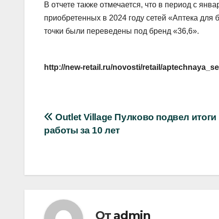
В отчете также отмечается, что в период с янв
приобретенных в 2024 году сетей «Аптека для б
точки были переведены под бренд «36,6».
http://new-retail.ru/novosti/retail/aptechnay
Навигация
Outlet Village Пулково подвел итоги
работы за 10 лет
по
записям
От
admin