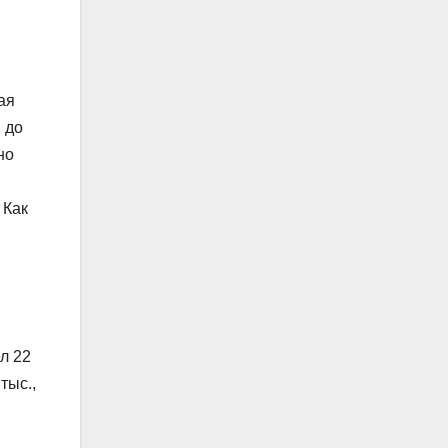
ая
 до
но
 Как
л 22
тыс.,