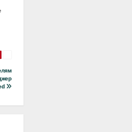
е
елям
джер
red