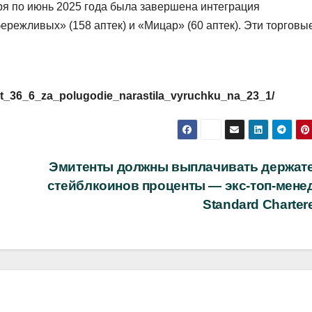
аря по июнь 2025 года была завершена интеграция
ережливых» (158 аптек) и «Мицар» (60 аптек). Эти торговы
a_set_36_6_za_polugodie_narastila_vyruchku_na_23_1/
Эмитенты должны выплачивать держат
стейблкоинов проценты — экс-топ-мене
Standard Charte