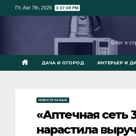
Skip
Пт. Авг 7th, 2026
3:37:11 PM
to
content
Блог о с
ДАЧА И ОГОРОД
ИНТЕРЬЕР И Д
НОВОСТИ РАЗНЫЕ
«Аптечная сеть 3
нарастила выруч