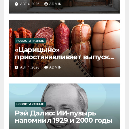
2026 года
АВГ 4, 2026
ADMIN
НОВОСТИ РАЗНЫЕ
«Царицыно»
приостанавливает выпуск
продукции
АВГ 4, 2026
ADMIN
НОВОСТИ РАЗНЫЕ
Рэй Далио: ИИ-пузырь
напомнил 1929 и 2000 годы