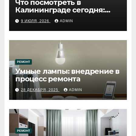
Что посмотреть в
Калининграде сегодня:
путеводитель по самому
9 ИЮЛЯ, 2026
ADMIN
западному городу России
РЕМОНТ
Умные лампы: внедрение в
процесс ремонта
28 ДЕКАБРЯ, 2025
ADMIN
РЕМОНТ