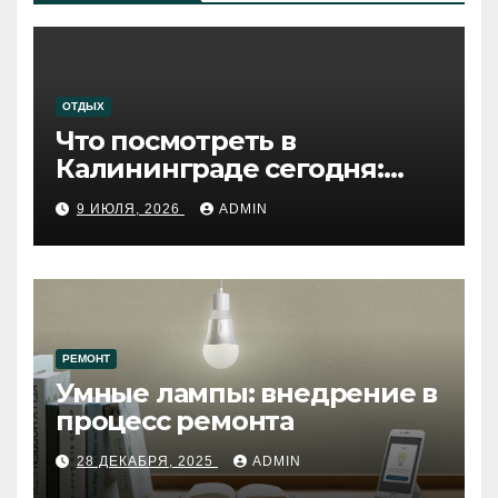
ОТДЫХ
Что посмотреть в
Калининграде сегодня:
путеводитель по самому
9 ИЮЛЯ, 2026
ADMIN
западному городу России
РЕМОНТ
Умные лампы: внедрение в
процесс ремонта
28 ДЕКАБРЯ, 2025
ADMIN