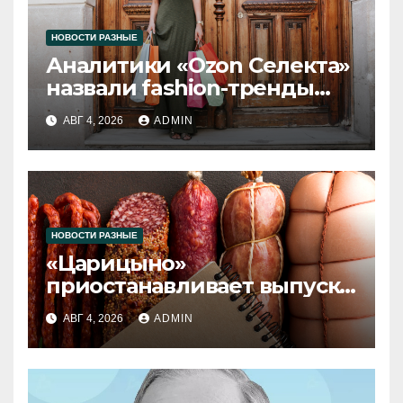
НОВОСТИ РАЗНЫЕ
Аналитики «Ozon Селекта»
назвали fashion-тренды
2026 года
АВГ 4, 2026
ADMIN
НОВОСТИ РАЗНЫЕ
«Царицыно»
приостанавливает выпуск
продукции
АВГ 4, 2026
ADMIN