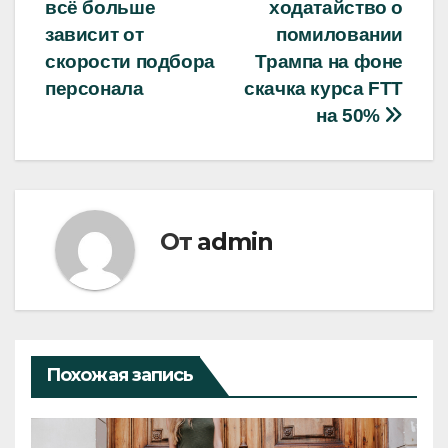
записям
всё больше
ходатайство о
зависит от
помиловании
скорости подбора
Трампа на фоне
персонала
скачка курса FTT
на 50%
От
admin
Похожая запись