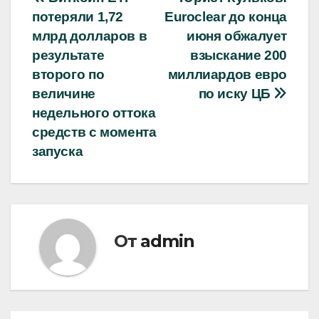
Навигация
потеряли 1,72
Euroclear до конца
по
млрд долларов в
июня обжалует
записям
результате
взыскание 200
второго по
миллиардов евро
величине
по иску ЦБ
недельного оттока
средств с момента
запуска
От
admin