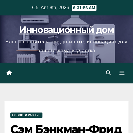
Skip
Сб. Авг 8th, 2026
6:31:58 AM
to
content
Инновационный дом
Блог о строительстве, ремонте, инновациях для
вашего дома и участка
НОВОСТИ РАЗНЫЕ
Сэм Бэнкман-Фрид