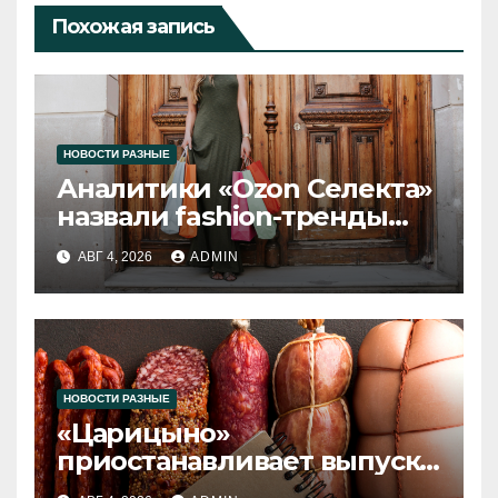
Похожая запись
НОВОСТИ РАЗНЫЕ
Аналитики «Ozon Селекта»
назвали fashion-тренды
2026 года
АВГ 4, 2026
ADMIN
НОВОСТИ РАЗНЫЕ
«Царицыно»
приостанавливает выпуск
продукции