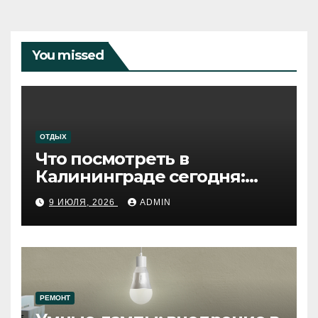
You missed
ОТДЫХ
Что посмотреть в
Калининграде сегодня:
путеводитель по самому
9 ИЮЛЯ, 2026
ADMIN
западному городу России
РЕМОНТ