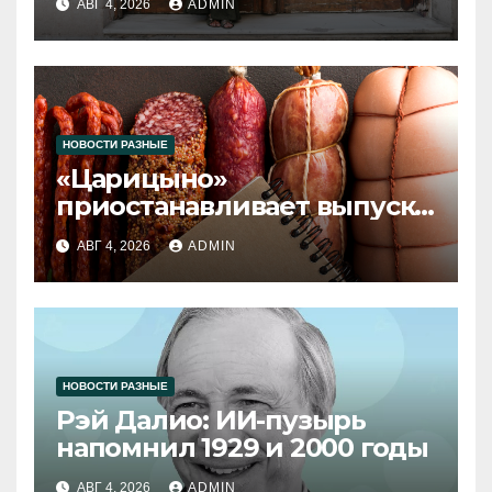
АВГ 4, 2026
ADMIN
НОВОСТИ РАЗНЫЕ
«Царицыно»
приостанавливает выпуск
продукции
АВГ 4, 2026
ADMIN
НОВОСТИ РАЗНЫЕ
Рэй Далио: ИИ-пузырь
напомнил 1929 и 2000 годы
АВГ 4, 2026
ADMIN