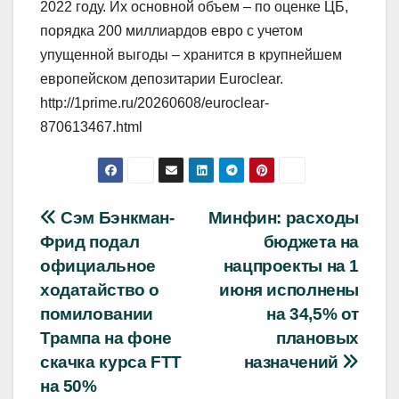
2022 году. Их основной объем – по оценке ЦБ,
порядка 200 миллиардов евро с учетом
упущенной выгоды – хранится в крупнейшем
европейском депозитарии Euroclear.
http://1prime.ru/20260608/euroclear-
870613467.html
Навигация
Сэм Бэнкман-
Минфин: расходы
Фрид подал
бюджета на
по
официальное
нацпроекты на 1
записям
ходатайство о
июня исполнены
помиловании
на 34,5% от
Трампа на фоне
плановых
скачка курса FTT
назначений
на 50%