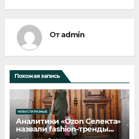
От
admin
Похожая запись
НОВОСТИ РАЗНЫЕ
Аналитики «Ozon Селекта»
назвали fashion-тренды
2026 года