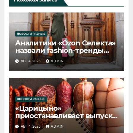
НОВОСТИ РАЗНЫЕ
Аналитики «Ozon Селекта»
назвали fashion-тренды
2026 года
АВГ 4, 2026
ADMIN
НОВОСТИ РАЗНЫЕ
«Царицыно»
приостанавливает выпуск
продукции
АВГ 4, 2026
ADMIN