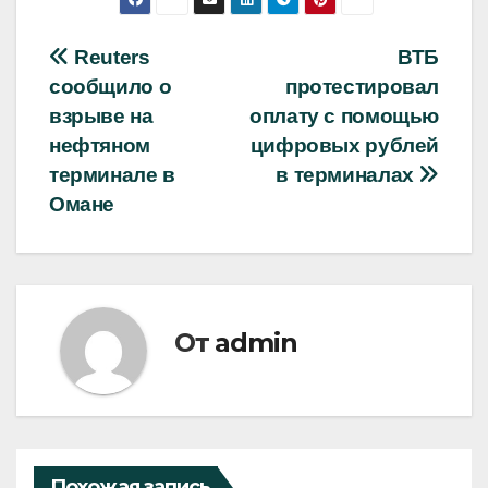
Навигация
Reuters
ВТБ
сообщило о
протестировал
по
взрыве на
оплату с помощью
записям
нефтяном
цифровых рублей
терминале в
в терминалах
Омане
От
admin
Похожая запись