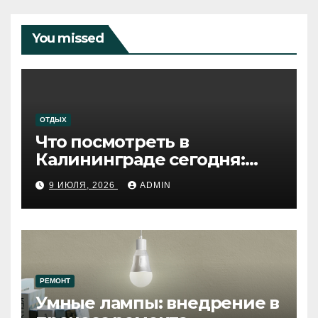
You missed
ОТДЫХ
Что посмотреть в
Калининграде сегодня:
путеводитель по самому
9 ИЮЛЯ, 2026
ADMIN
западному городу России
РЕМОНТ
Умные лампы: внедрение в