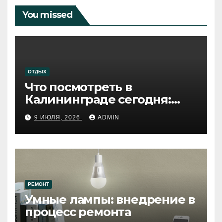
You missed
ОТДЫХ
Что посмотреть в
Калининграде сегодня:
путеводитель по самому
9 ИЮЛЯ, 2026
ADMIN
западному городу России
РЕМОНТ
Умные лампы: внедрение в
процесс ремонта