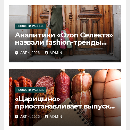
НОВОСТИ РАЗНЫЕ
Аналитики «Ozon Селекта»
назвали fashion-тренды
2026 года
АВГ 4, 2026
ADMIN
НОВОСТИ РАЗНЫЕ
«Царицыно»
приостанавливает выпуск
продукции
АВГ 4, 2026
ADMIN