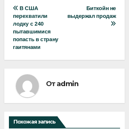
Навигация
В США
Биткойн не
перехватили
выдержал продаж
по
лодку с 240
записям
пытавшимися
попасть в страну
гаитянами
От
admin
Похожая запись