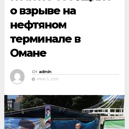
о взрыве на
нефтяном
терминале в
Омане
От
admin
ИЮН 5, 2026