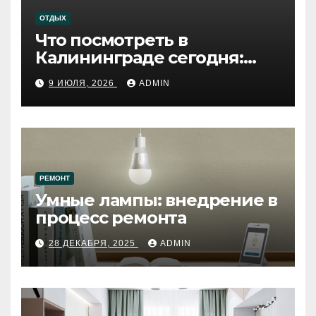
ОТДЫХ
Что посмотреть в
Калининграде сегодня:
путеводитель по самому
9 ИЮЛЯ, 2026
ADMIN
западному городу России
РЕМОНТ
Умные лампы: внедрение в
процесс ремонта
28 ДЕКАБРЯ, 2025
ADMIN