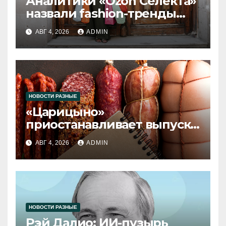
Аналитики «Ozon Селекта»
назвали fashion-тренды
2026 года
АВГ 4, 2026
ADMIN
НОВОСТИ РАЗНЫЕ
«Царицыно»
приостанавливает выпуск
продукции
АВГ 4, 2026
ADMIN
НОВОСТИ РАЗНЫЕ
Рэй Далио: ИИ-пузырь