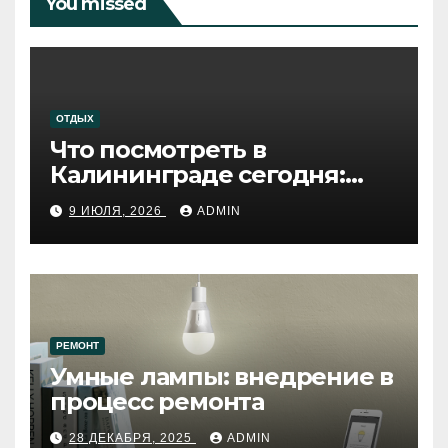
You missed
ОТДЫХ
Что посмотреть в
Калининграде сегодня:
путеводитель по самому
9 ИЮЛЯ, 2026
ADMIN
западному городу России
РЕМОНТ
Умные лампы: внедрение в
процесс ремонта
28 ДЕКАБРЯ, 2025
ADMIN