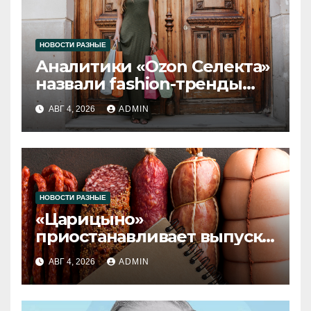
НОВОСТИ РАЗНЫЕ
Аналитики «Ozon Селекта»
назвали fashion-тренды
2026 года
АВГ 4, 2026
ADMIN
НОВОСТИ РАЗНЫЕ
«Царицыно»
приостанавливает выпуск
продукции
АВГ 4, 2026
ADMIN