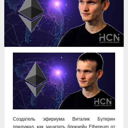
Создатель эфириума Виталик Бутерин
придумал, как защитить блокчейн Ethereum от