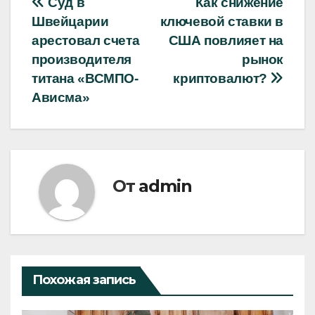
Навигация
Суд в
Как снижение
Швейцарии
ключевой ставки в
по
арестовал счета
США повлияет на
записям
производителя
рынок
титана «ВСМПО-
криптовалют?
Ависма»
От
admin
Похожая запись