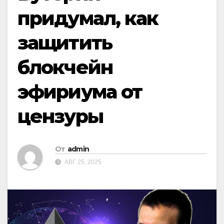
придумал, как
защитить
блокчейн
эфириума от
цензуры
От
admin
АВГ 25, 2025