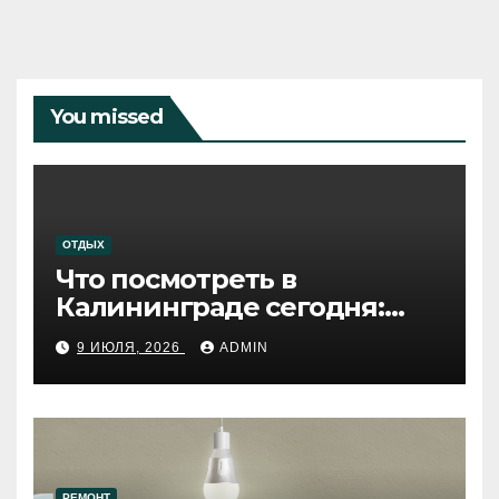
You missed
ОТДЫХ
Что посмотреть в
Калининграде сегодня:
путеводитель по самому
9 ИЮЛЯ, 2026
ADMIN
западному городу России
РЕМОНТ