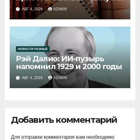
продукции
АВГ 4, 2026
ADMIN
НОВОСТИ РАЗНЫЕ
Рэй Далио: ИИ-пузырь
напомнил 1929 и 2000 годы
АВГ 4, 2026
ADMIN
Добавить комментарий
Для отправки комментария вам необходимо