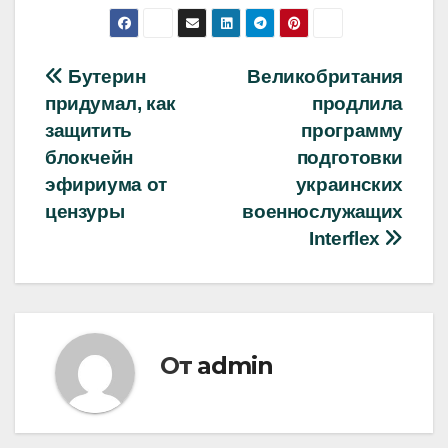
Навигация
Бутерин
Великобритания
придумал, как
продлила
по
защитить
программу
записям
блокчейн
подготовки
эфириума от
украинских
цензуры
военнослужащих
Interflex
От
admin