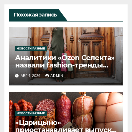
Похожая запись
НОВОСТИ РАЗНЫЕ
Аналитики «Ozon Селекта»
назвали fashion-тренды
2026 года
АВГ 4, 2026
ADMIN
НОВОСТИ РАЗНЫЕ
«Царицыно»
приостанавливает выпуск