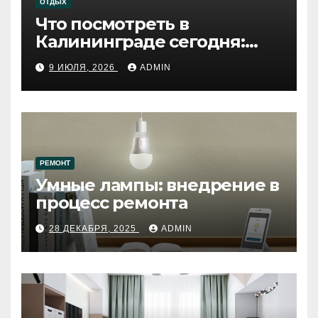
ОТДЫХ
Что посмотреть в
Калининграде сегодня:
путеводитель по самому
9 ИЮЛЯ, 2026
ADMIN
западному городу России
РЕМОНТ
Умные лампы: внедрение в
процесс ремонта
28 ДЕКАБРЯ, 2025
ADMIN