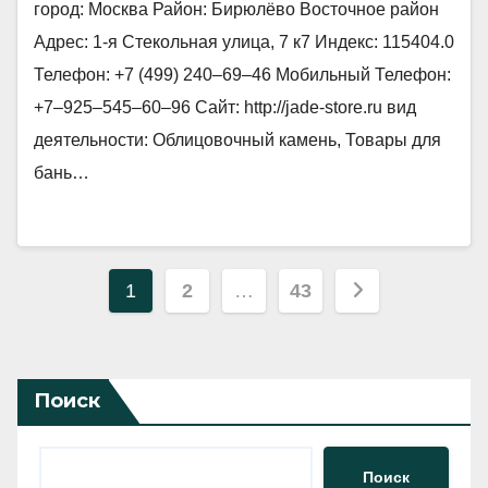
город: Москва Район: Бирюлёво Восточное район
Адрес: 1-я Стекольная улица, 7 к7 Индекс: 115404.0
Телефон: +7 (499) 240‒69‒46 Мобильный Телефон:
+7‒925‒545‒60‒96 Сайт: http://jade-store.ru вид
деятельности: Облицовочный камень, Товары для
бань…
Пагинация
1
2
…
43
записей
Поиск
Поиск