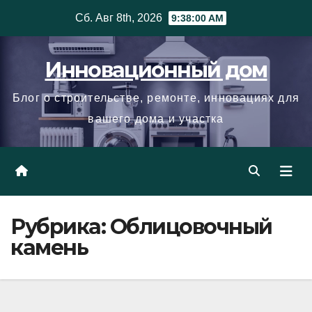
Skip
Сб. Авг 8th, 2026
9:38:01 AM
to
content
Инновационный дом
Блог о строительстве, ремонте, инновациях для
вашего дома и участка
Рубрика:
Облицовочный
камень