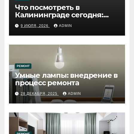
Что посмотреть в
Калининграде сегодня:
путеводитель по самому
9 ИЮЛЯ, 2026
ADMIN
западному городу России
РЕМОНТ
Умные лампы: внедрение в
процесс ремонта
28 ДЕКАБРЯ, 2025
ADMIN
РЕМОНТ