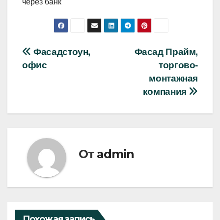
через банк
Навигация
Фасадстоун,
Фасад Прайм,
офис
торгово-
по
монтажная
записям
компания
От
admin
Похожая запись