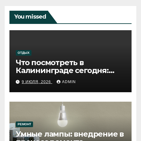
You missed
ОТДЫХ
Что посмотреть в
Калининграде сегодня:
путеводитель по самому
9 ИЮЛЯ, 2026
ADMIN
западному городу России
РЕМОНТ
Умные лампы: внедрение в