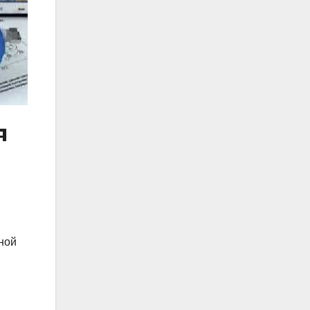
я
ной