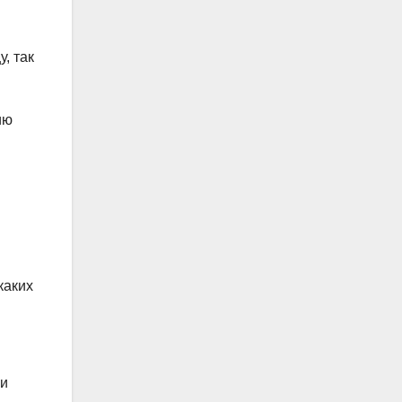
, так
ию
каких
ми