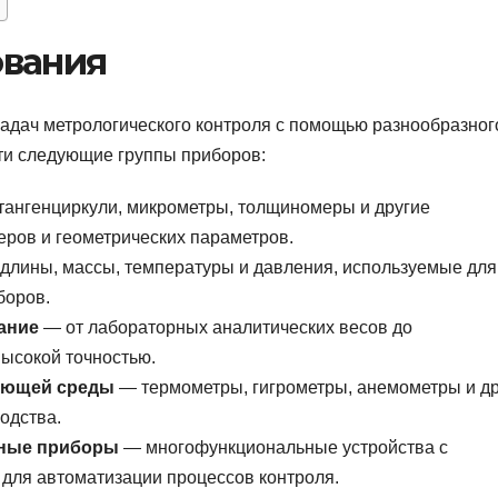
ования
адач метрологического контроля с помощью разнообразног
ти следующие группы приборов:
тангенциркули, микрометры, толщиномеры и другие
еров и геометрических параметров.
длины, массы, температуры и давления, используемые для
боров.
ание
— от лабораторных аналитических весов до
ысокой точностью.
жающей среды
— термометры, гигрометры, анемометры и д
одства.
ьные приборы
— многофункциональные устройства с
для автоматизации процессов контроля.