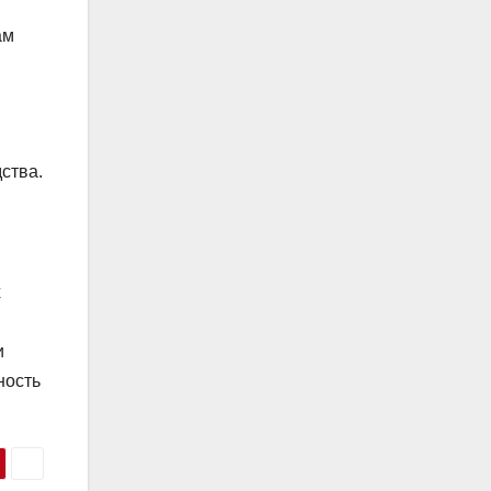
ам
ства.
х
и
ность