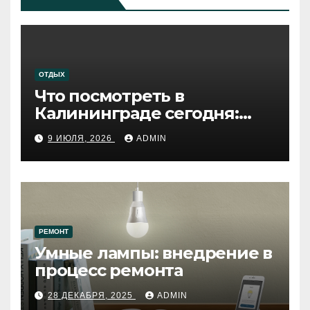
ОТДЫХ
Что посмотреть в
Калининграде сегодня:
путеводитель по самому
9 ИЮЛЯ, 2026
ADMIN
западному городу России
РЕМОНТ
Умные лампы: внедрение в
процесс ремонта
28 ДЕКАБРЯ, 2025
ADMIN