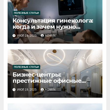
ПОЛЕЗНЫЕ СТАТЬИ
Консультация гинеколога:
когда и зачем нужно
посещать специалиста
ИЮЛ 19, 2025
ADMIN
ПОЛЕЗНЫЕ СТАТЬИ
Бизнес-центры:
престижные офисные
пространства в Санкт-
ИЮЛ 19, 2025
ADMIN
Петербурге