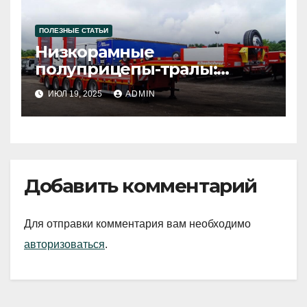
ПОЛЕЗНЫЕ СТАТЬИ
Низкорамные
полуприцепы-тралы:
универсальное решение
ИЮЛ 19, 2025
ADMIN
для тяжелых грузов
Добавить комментарий
Для отправки комментария вам необходимо
авторизоваться
.