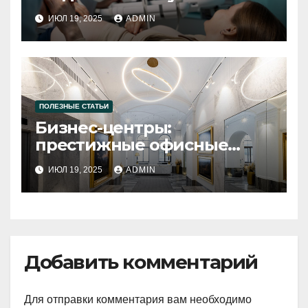
посещать специалиста
ИЮЛ 19, 2025
ADMIN
ПОЛЕЗНЫЕ СТАТЬИ
Бизнес-центры:
престижные офисные
пространства в Санкт-
ИЮЛ 19, 2025
ADMIN
Петербурге
Добавить комментарий
Для отправки комментария вам необходимо