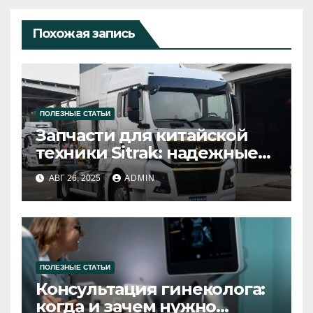
Похожая запись
ПОЛЕЗНЫЕ СТАТЬИ
Запчасти для китайской
техники Sitrak: надежные
решения для вашего
АВГ 26, 2025
ADMIN
автомобиля
ПОЛЕЗНЫЕ СТАТЬИ
Консультация гинеколога:
когда и зачем нужно