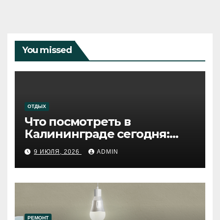
You missed
ОТДЫХ
Что посмотреть в
Калининграде сегодня:
путеводитель по самому
9 ИЮЛЯ, 2026
ADMIN
западному городу России
РЕМОНТ