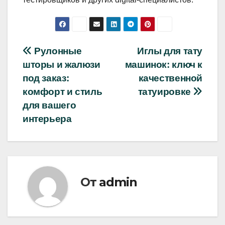
Навигация
Рулонные
Иглы для тату
шторы и жалюзи
машинок: ключ к
по
под заказ:
качественной
записям
комфорт и стиль
татуировке
для вашего
интерьера
От
admin