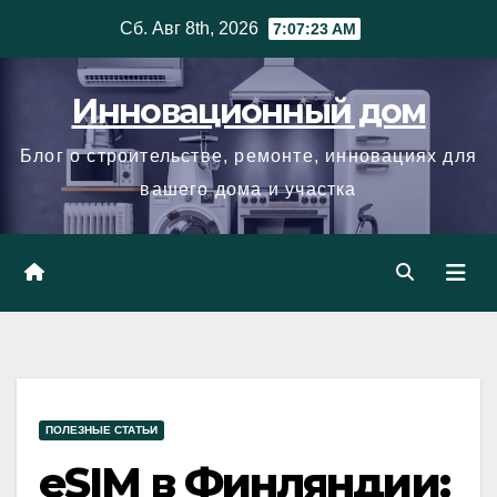
Skip
Сб. Авг 8th, 2026
7:07:24 AM
to
content
Инновационный дом
Блог о строительстве, ремонте, инновациях для
вашего дома и участка
ПОЛЕЗНЫЕ СТАТЬИ
eSIM в Финляндии: