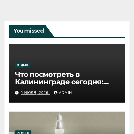
You missed
ОТДЫХ
Что посмотреть в
Калининграде сегодня:
путеводитель по самому
9 ИЮЛЯ, 2026
ADMIN
западному городу России
РЕМОНТ