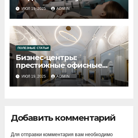
посещать специалиста
ИЮЛ 19, 2025
ADMIN
ПОЛЕЗНЫЕ СТАТЬИ
Бизнес-центры:
престижные офисные
пространства в Санкт-
ИЮЛ 19, 2025
ADMIN
Петербурге
Добавить комментарий
Для отправки комментария вам необходимо