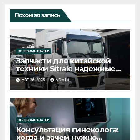
Похожая запись
ПОЛЕЗНЫЕ СТАТЬИ
Запчасти для китайской
техники Sitrak: надежные
решения для вашего
АВГ 26, 2025
ADMIN
автомобиля
ПОЛЕЗНЫЕ СТАТЬИ
Консультация гинеколога:
когда и зачем нужно