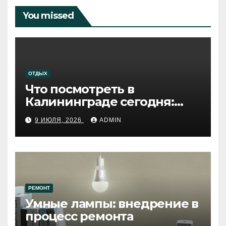
You missed
ОТДЫХ
Что посмотреть в
Калининграде сегодня:
путеводитель по самому
9 ИЮЛЯ, 2026
ADMIN
западному городу России
РЕМОНТ
Умные лампы: внедрение в
процесс ремонта