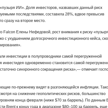
«пузыря ИИ». Доля инвесторов, назвавших данный риск
зуемыми последствиями, составила 28%, вдвое превысив
го сразу на второе место.
o Falcon Елены Нефедовой, рост внимания к риску «пузыр
ко с ухудшением долгосрочного инвестиционного кейса, ск
нирования».
али инвестиции в полупроводники самой перегруженной
ая инвестидея одновременно становится самой перегружен
статочно синхронного сокращения риска»,— отмечает госп
яющие по-прежнему видят в разгоняющейся инфляции. Так
отря на снижение геополитических рисков, большинство
уровням конца февраля (ниже $70 за баррель). По данным B
и Brent к концу года в диапазоне $80–100 за баррель, ещ