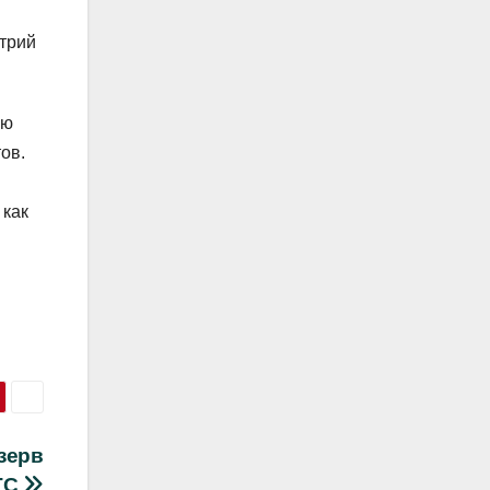
трий
ую
ов.
 как
езерв
BTC