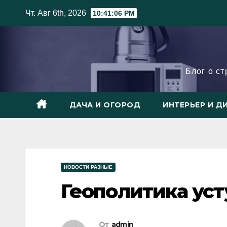
Skip
Чт. Авг 6th, 2026
10:41:07 PM
to
content
Блог о с
ДАЧА И ОГОРОД
ИНТЕРЬЕР И Д
НОВОСТИ РАЗНЫЕ
Геополитика ус
От
admin