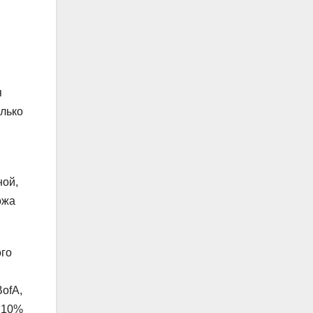
я
олько
ной,
ожа
ого
ofA,
е 10%