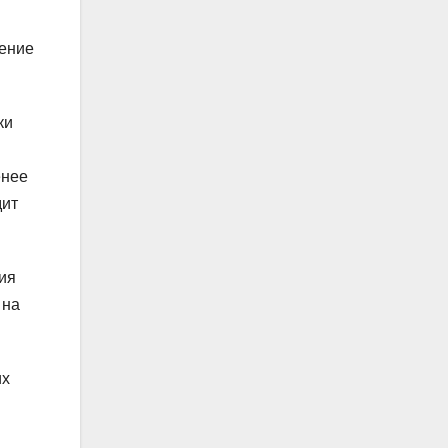
нение
ки
енее
дит
ия
 на
их