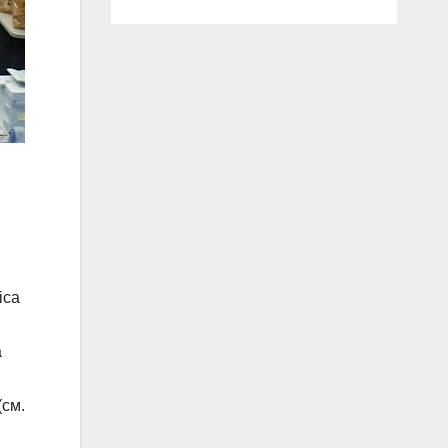
ica
а
(см.