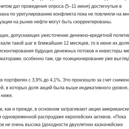
етом дат проведения опроса (5–11 июня) достигнутые в
на по урегулированию конфликта пока не повлияли на м
уации на рынке нефти могут быть скорректированы.
ющих, допускающих ужесточение денежно-кредитной полити
кали такой шаг в ближайшие 12 месяцев, то в июне их доля
 дисконтирования будущих денежных потоков и инвесторы м
икаторами, особенно там, где позиционирование уже выгля
в портфелях с 3,9% до 4,1%. Это произошло за счет снижен
й, в которых доля акций была выше индикативного уровня,
 ниже.
ки, как и прежде, в основном затрагивают акции американск
и одновременной распродаже европейских активов. «Пока
к не очень высока (доходности двухлетних казначейских