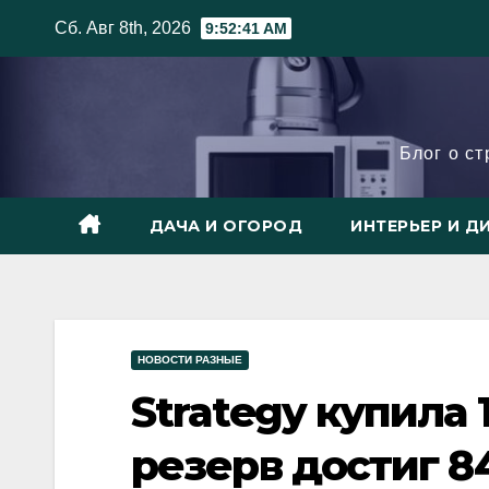
Skip
Сб. Авг 8th, 2026
9:52:42 AM
to
content
Блог о с
ДАЧА И ОГОРОД
ИНТЕРЬЕР И Д
НОВОСТИ РАЗНЫЕ
Strategy купила 
резерв достиг 8