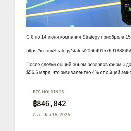
С 8 по 14 июня компания Strategy приобрела 15
https://x.com/Strategy/status/20664915769188845
После сделки общий объем резервов фирмы до
$56,6 млрд, что эквивалентно 4% от общей эмис