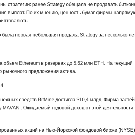
ны стратегии: ранее Strategy обещала не продавать биткои
ения выплат. По их мнению, ценность бумаг фирмы напряму
криптовалюты.
была первая небольшая продажа Strategy за несколько лет
ла объем Ethereum в резервах до 5,62 млн ETH. На текущий
о рыночного предложения актива.
34
нежных средств BitMine достигла $10,4 млрд. Фирма засте
у MAVAN . Ожидаемый годовой доход от этой деятельности
гированных акций на Нью-Йоркской фондовой бирже (NYSE)