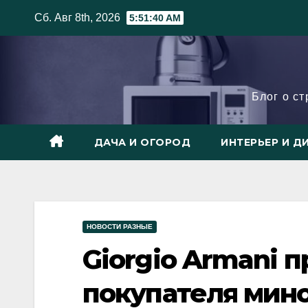
Skip
Сб. Авг 8th, 2026
5:51:41 AM
to
content
Блог о с
ДАЧА И ОГОРОД
ИНТЕРЬЕР И Д
НОВОСТИ РАЗНЫЕ
Giorgio Armani 
покупателя мин