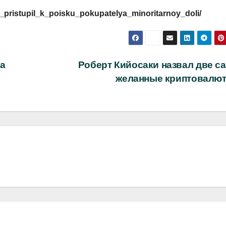
ani_pristupil_k_poisku_pokupatelya_minoritarnoy_doli/
а
Роберт Кийосаки назвал две с
желанные криптовалю