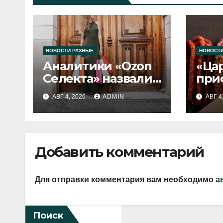
НОВОСТИ РАЗНЫЕ
НОВОСТИ
Аналитики «Ozon
«Ца
Селекта» назвали
при
fashion-тренды
вып
АВГ 4, 2026
ADMIN
АВГ 4
2026 года
Добавить комментарий
Для отправки комментария вам необходимо
а
Поиск