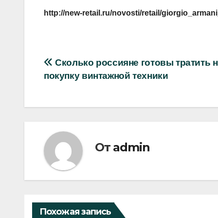
http://new-retail.ru/novosti/retail/giorgio_arm
Навигация
Сколько россияне готовы тратить н
покупку винтажной техники
по
записям
От
admin
Похожая запись