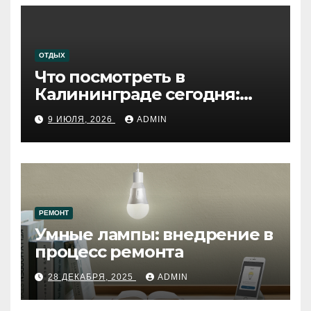
ОТДЫХ
Что посмотреть в
Калининграде сегодня:
путеводитель по самому
9 ИЮЛЯ, 2026
ADMIN
западному городу России
РЕМОНТ
Умные лампы: внедрение в
процесс ремонта
28 ДЕКАБРЯ, 2025
ADMIN