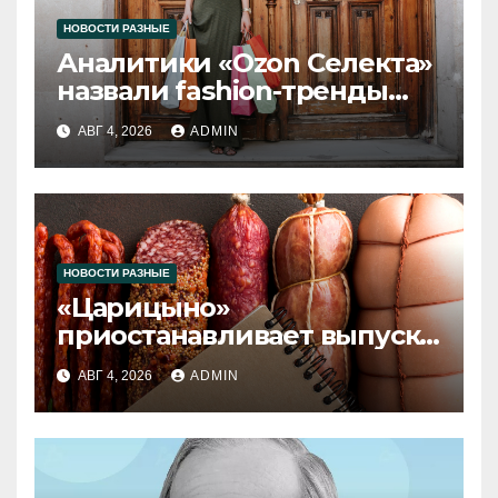
НОВОСТИ РАЗНЫЕ
Аналитики «Ozon Селекта»
назвали fashion-тренды
2026 года
АВГ 4, 2026
ADMIN
НОВОСТИ РАЗНЫЕ
«Царицыно»
приостанавливает выпуск
продукции
АВГ 4, 2026
ADMIN