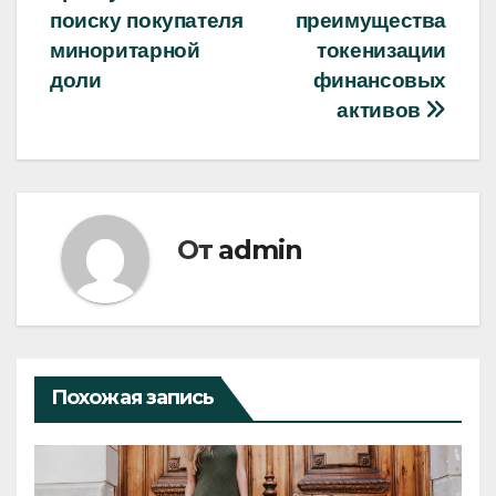
по
поиску покупателя
преимущества
записям
миноритарной
токенизации
доли
финансовых
активов
От
admin
Похожая запись