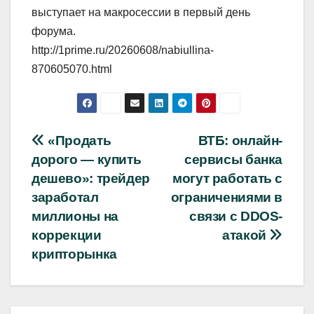
выступает на макросессии в первый день
форума.
http://1prime.ru/20260608/nabiullina-
870605070.html
Навигация
«Продать
ВТБ: онлайн-
дорого — купить
сервисы банка
по
дешево»: трейдер
могут работать с
записям
заработал
ограничениями в
миллионы на
связи с DDOS-
коррекции
атакой
крипторынка