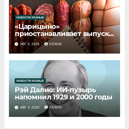
НОВОСТИ РАЗНЫЕ
«Царицыно»
приостанавливает выпуск
продукции
АВГ 4, 2026
ADMIN
НОВОСТИ РАЗНЫЕ
Рэй Далио: ИИ-пузырь
напомнил 1929 и 2000 годы
АВГ 4, 2026
ADMIN