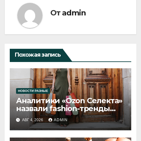
От
admin
Похожая запись
НОВОСТИ РАЗНЫЕ
Аналитики «Ozon Селекта»
назвали fashion-тренды
2026 года
АВГ 4, 2026
ADMIN