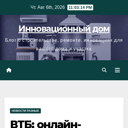
Skip
Чт. Авг 6th, 2026
11:03:15 PM
to
content
Инновационный дом
Блог о строительстве, ремонте, инновациях для
вашего дома и участка
НОВОСТИ РАЗНЫЕ
ВТБ: онлайн-