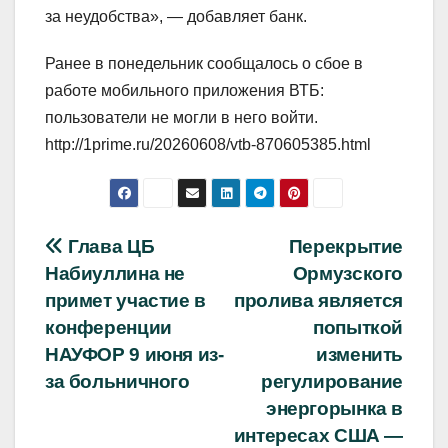
за неудобства», — добавляет банк.
Ранее в понедельник сообщалось о сбое в
работе мобильного приложения ВТБ:
пользователи не могли в него войти.
http://1prime.ru/20260608/vtb-870605385.html
Навигация
Глава ЦБ
Перекрытие
Набиуллина не
Ормузского
по
примет участие в
пролива является
записям
конференции
попыткой
НАУФОР 9 июня из-
изменить
за больничного
регулирование
энергорынка в
интересах США —