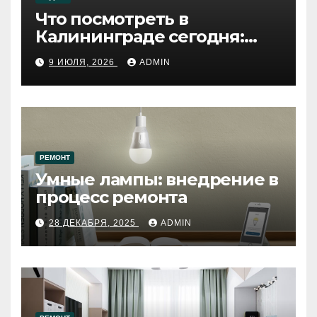
Что посмотреть в
Калининграде сегодня:
путеводитель по самому
9 ИЮЛЯ, 2026
ADMIN
западному городу России
РЕМОНТ
Умные лампы: внедрение в
процесс ремонта
28 ДЕКАБРЯ, 2025
ADMIN