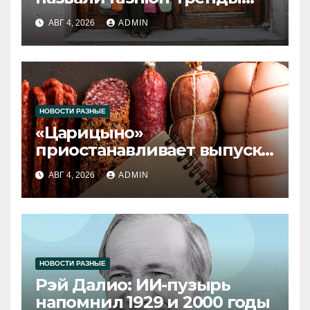
2026 года
АВГ 4, 2026
ADMIN
НОВОСТИ РАЗНЫЕ
«Царицыно»
приостанавливает выпуск
продукции
АВГ 4, 2026
ADMIN
НОВОСТИ РАЗНЫЕ
Рэй Далио: ИИ-пузырь
напомнил 1929 и 2000 годы