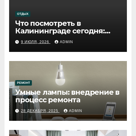
ОТДЫХ
Что посмотреть в
Калининграде сегодня:
путеводитель по самому
9 ИЮЛЯ, 2026
ADMIN
западному городу России
РЕМОНТ
Умные лампы: внедрение в
процесс ремонта
28 ДЕКАБРЯ, 2025
ADMIN