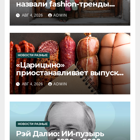
назвали fashion-тренды
2026 года
АВГ 4, 2026
ADMIN
НОВОСТИ РАЗНЫЕ
«Царицыно»
приостанавливает выпуск
продукции
АВГ 4, 2026
ADMIN
НОВОСТИ РАЗНЫЕ
Рэй Далио: ИИ-пузырь