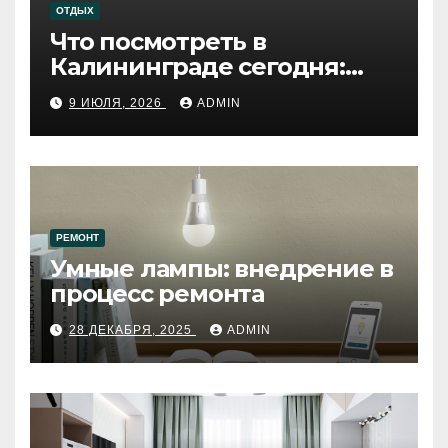
ОТДЫХ
Что посмотреть в
Калининграде сегодня:
путеводитель по самому
9 ИЮЛЯ, 2026
ADMIN
западному городу России
РЕМОНТ
Умные лампы: внедрение в
процесс ремонта
28 ДЕКАБРЯ, 2025
ADMIN