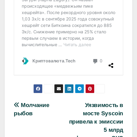
Навигация
Молчание
Уязвимость в
рыбов
мосте Syscoin
по
привела к эмиссии
записям
5 млрд