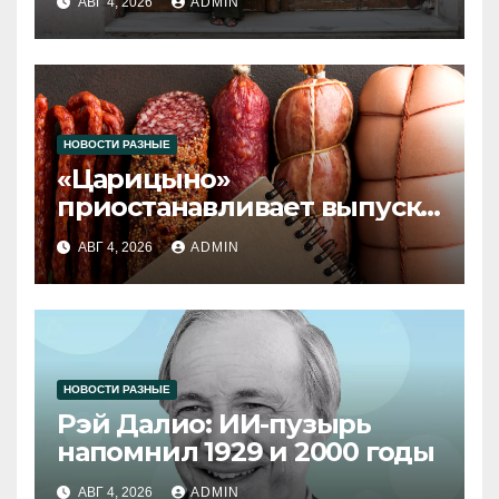
АВГ 4, 2026
ADMIN
НОВОСТИ РАЗНЫЕ
«Царицыно»
приостанавливает выпуск
продукции
АВГ 4, 2026
ADMIN
НОВОСТИ РАЗНЫЕ
Рэй Далио: ИИ-пузырь
напомнил 1929 и 2000 годы
АВГ 4, 2026
ADMIN