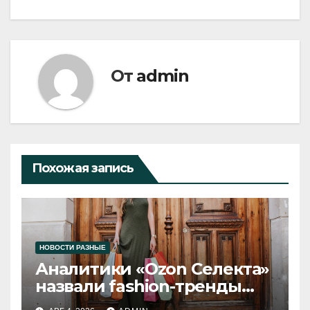
От
admin
Похожая запись
НОВОСТИ РАЗНЫЕ
Аналитики «Ozon Селекта»
назвали fashion-тренды
2026 года