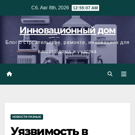
Skip
Сб. Авг 8th, 2026
12:55:08 AM
to
content
Инновационный дом
Блог о строительстве, ремонте, инновациях для
вашего дома и участка
НОВОСТИ РАЗНЫЕ
Уязвимость в