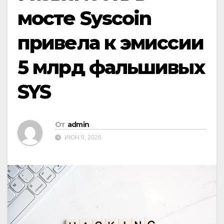
мосте Syscoin
привела к эмиссии
5 млрд фальшивых
SYS
От
admin
ИЮН 9, 2026