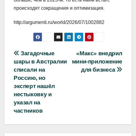
происходят сокращения и оптимизация.
http://argumenti.ru/world/2026/07/1002882
Навигация
Загадочные
«Макс» внедрил
шары в Австралии
мини‑приложение
по
списали на
для бизнеса
записям
Россию, но
эксперт нашёл
нестыковку и
указал на
частников