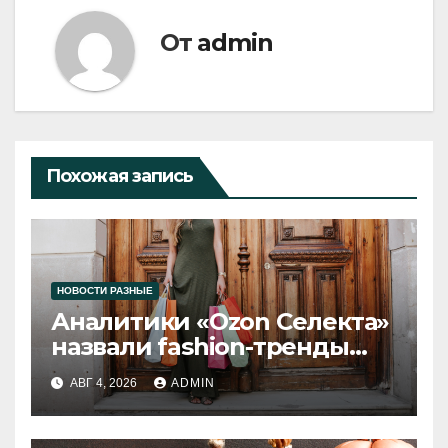
От
admin
Похожая запись
НОВОСТИ РАЗНЫЕ
Аналитики «Ozon Селекта»
назвали fashion-тренды
2026 года
АВГ 4, 2026
ADMIN