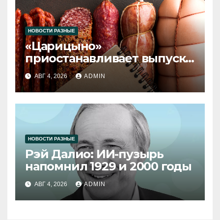
НОВОСТИ РАЗНЫЕ
«Царицыно»
приостанавливает выпуск
продукции
АВГ 4, 2026
ADMIN
НОВОСТИ РАЗНЫЕ
Рэй Далио: ИИ-пузырь
напомнил 1929 и 2000 годы
АВГ 4, 2026
ADMIN