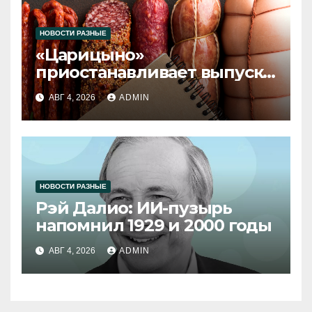
НОВОСТИ РАЗНЫЕ
«Царицыно»
приостанавливает выпуск
продукции
АВГ 4, 2026
ADMIN
НОВОСТИ РАЗНЫЕ
Рэй Далио: ИИ-пузырь
напомнил 1929 и 2000 годы
АВГ 4, 2026
ADMIN