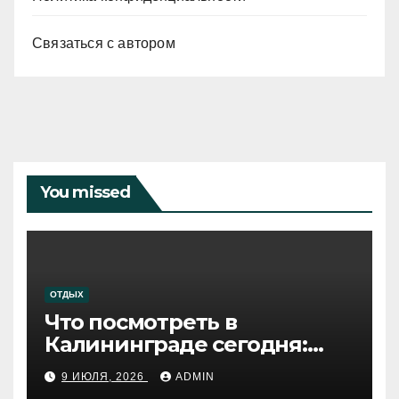
Связаться с автором
You missed
ОТДЫХ
Что посмотреть в
Калининграде сегодня:
путеводитель по самому
9 ИЮЛЯ, 2026
ADMIN
западному городу России