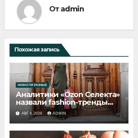
От
admin
Похожая запись
НОВОСТИ РАЗНЫЕ
Аналитики «Ozon Селекта»
назвали fashion-тренды
2026 года
АВГ 4, 2026
ADMIN