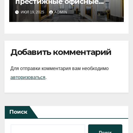
престижные офисные
пространства в Санкт-
ИЮЛ 19, 2025
ADMIN
Петербурге
Добавить комментарий
Для отправки комментария вам необходимо
авторизоваться
.
Поиск
Поиск