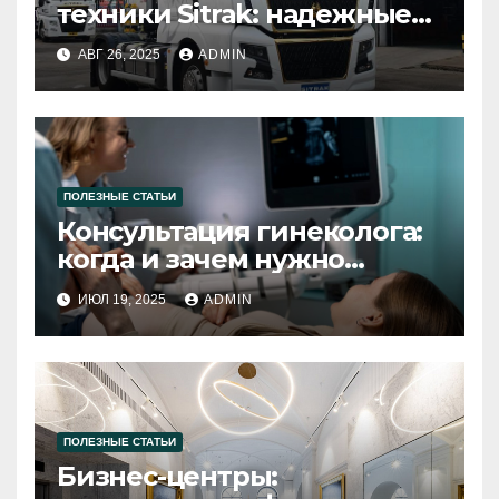
техники Sitrak: надежные
решения для вашего
АВГ 26, 2025
ADMIN
автомобиля
ПОЛЕЗНЫЕ СТАТЬИ
Консультация гинеколога:
когда и зачем нужно
посещать специалиста
ИЮЛ 19, 2025
ADMIN
ПОЛЕЗНЫЕ СТАТЬИ
Бизнес-центры: