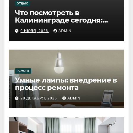
ОТДЫХ
Что посмотреть в
Калининграде сегодня:
путеводитель по самому
9 ИЮЛЯ, 2026
ADMIN
западному городу России
РЕМОНТ
Умные лампы: внедрение в
процесс ремонта
28 ДЕКАБРЯ, 2025
ADMIN