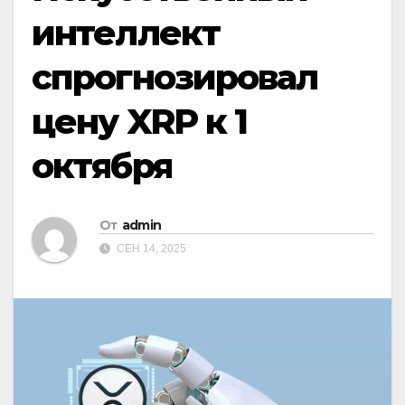
интеллект
спрогнозировал
цену XRP к 1
октября
От
admin
СЕН 14, 2025