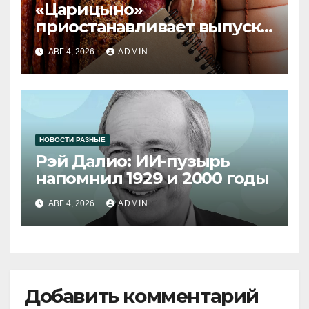
«Царицыно»
приостанавливает выпуск
продукции
АВГ 4, 2026
ADMIN
НОВОСТИ РАЗНЫЕ
Рэй Далио: ИИ-пузырь
напомнил 1929 и 2000 годы
АВГ 4, 2026
ADMIN
Добавить комментарий