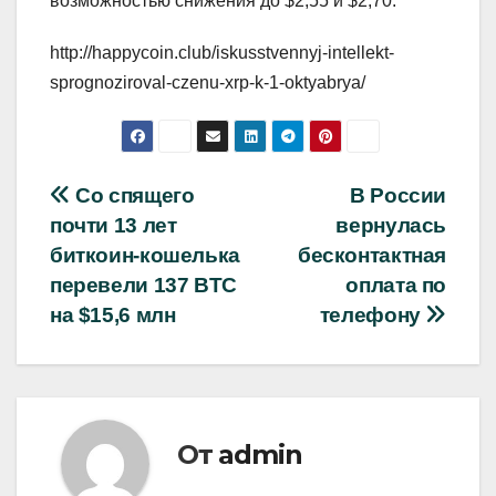
возможностью снижения до $2,55 и $2,70.
http://happycoin.club/iskusstvennyj-intellekt-
sprognoziroval-czenu-xrp-k-1-oktyabrya/
Навигация
Со спящего
В России
почти 13 лет
вернулась
по
биткоин-кошелька
бесконтактная
записям
перевели 137 BTC
оплата по
на $15,6 млн
телефону
От
admin