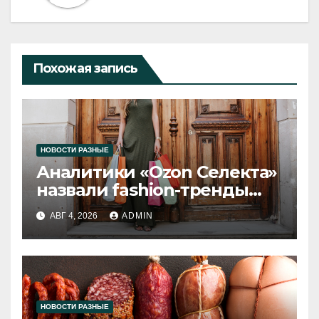
Похожая запись
НОВОСТИ РАЗНЫЕ
Аналитики «Ozon Селекта»
назвали fashion-тренды
2026 года
АВГ 4, 2026
ADMIN
НОВОСТИ РАЗНЫЕ