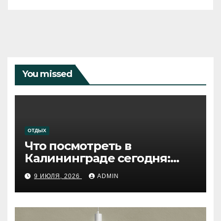
You missed
ОТДЫХ
Что посмотреть в
Калининграде сегодня:
путеводитель по самому
9 ИЮЛЯ, 2026
ADMIN
западному городу России