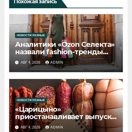
Похожая запись
НОВОСТИ РАЗНЫЕ
Аналитики «Ozon Селекта»
назвали fashion-тренды
2026 года
АВГ 4, 2026
ADMIN
НОВОСТИ РАЗНЫЕ
«Царицыно»
приостанавливает выпуск
продукции
АВГ 4, 2026
ADMIN