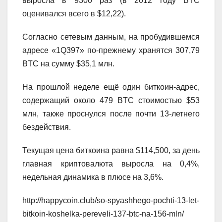
выросла в 9300 раз (в 2012 году BTC
оценивался всего в $12,22).
Согласно сетевым данным, на пробудившемся
адресе «1Q397» по-прежнему хранятся 307,79
BTC на сумму $35,1 млн.
На прошлой неделе ещё один биткоин-адрес,
содержащий около 479 BTC стоимостью $53
млн, также проснулся после почти 13-летнего
бездействия.
Текущая цена биткоина равна $114,500, за день
главная криптовалюта выросла на 0,4%,
недельная динамика в плюсе на 3,6%.
http://happycoin.club/so-spyashhego-pochti-13-let-
bitkoin-koshelka-pereveli-137-btc-na-156-mln/