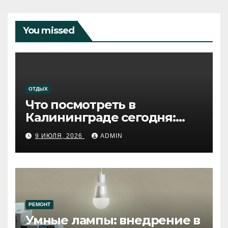
You missed
ОТДЫХ
Что посмотреть в
Калининграде сегодня:
путеводитель по самому
9 ИЮЛЯ, 2026
ADMIN
западному городу России
РЕМОНТ
Умные лампы: внедрение в