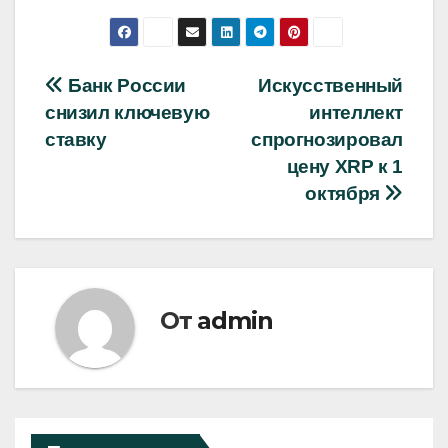
Навигация
Банк России
Искусственный
снизил ключевую
интеллект
по
ставку
спрогнозировал
записям
цену XRP к 1
октября
От
admin