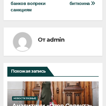
записям
банков вопреки
биткоина
санкциям
От
admin
Похожая запись
НОВОСТИ РАЗНЫЕ
Аналитики «Ozon Селекта»