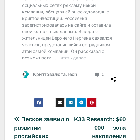
Навигация
Песков заявил о
K33 Research: $60
развитии
000 — зона
по
российских
накопления