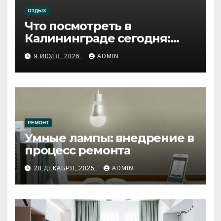
ОТДЫХ
Что посмотреть в
Калининграде сегодня:
путеводитель по самому
9 ИЮЛЯ, 2026
ADMIN
западному городу России
РЕМОНТ
Умные лампы: внедрение в
процесс ремонта
28 ДЕКАБРЯ, 2025
ADMIN