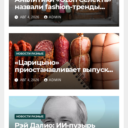
назвали fashion-тренды
2026 года
АВГ 4, 2026
ADMIN
НОВОСТИ РАЗНЫЕ
«Царицыно»
приостанавливает выпуск
продукции
АВГ 4, 2026
ADMIN
НОВОСТИ РАЗНЫЕ
Рэй Далио: ИИ-пузырь