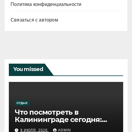
Политика конфиденциальности
Связаться с автором
You missed
ОТДЫХ
Что посмотреть в
Калининграде сегодня:
путеводитель по самому
9 ИЮЛЯ, 2026
ADMIN