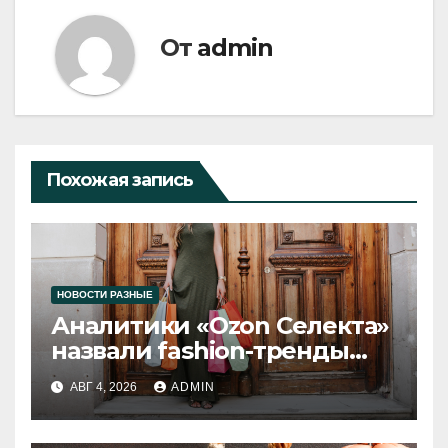
От
admin
Похожая запись
НОВОСТИ РАЗНЫЕ
Аналитики «Ozon Селекта»
назвали fashion-тренды
2026 года
АВГ 4, 2026
ADMIN