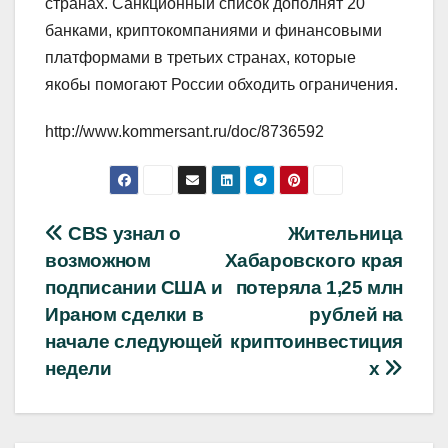
странах. Санкционный список дополнят 20
банками, криптокомпаниями и финансовыми
платформами в третьих странах, которые
якобы помогают России обходить ограничения.
http://www.kommersant.ru/doc/8736592
Навигация
CBS узнал о
Жительница
возможном
Хабаровского края
по
подписании США и
потеряла 1,25 млн
записям
Ираном сделки в
рублей на
начале следующей
криптоинвестиция
недели
х