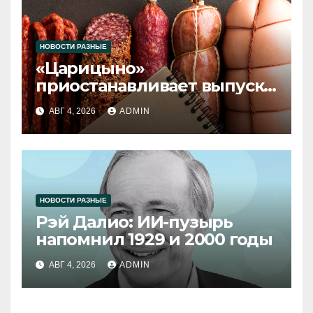
НОВОСТИ РАЗНЫЕ
«Царицыно»
приостанавливает выпуск
продукции
АВГ 4, 2026
ADMIN
НОВОСТИ РАЗНЫЕ
Рэй Далио: ИИ-пузырь
напомнил 1929 и 2000 годы
АВГ 4, 2026
ADMIN