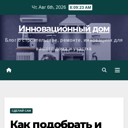
Skip
Чт. Авг 6th, 2026
8:09:24 AM
to
content
Инновационный дом
Блог о строительстве, ремонте, инновациях для
вашего дома и участка
СДЕЛАЙ САМ
Как подобрать и