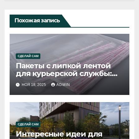
Похожая запись
СДЕЛАЙ САМ
Пакеты с липкой лентой
для курьерской службы:
оптимальное решение для
НОЯ 18, 2025
ADMIN
безопасной и удобной
доставки
СДЕЛАЙ САМ
Интересные идеи для