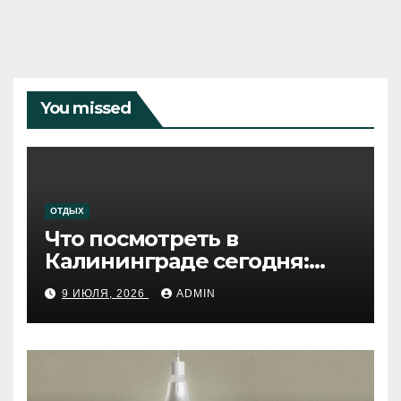
You missed
ОТДЫХ
Что посмотреть в
Калининграде сегодня:
путеводитель по самому
9 ИЮЛЯ, 2026
ADMIN
западному городу России