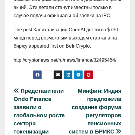
акций. Эти детали станут известны только в
случае подачи официальной заявки на IPO.
The post Капитализация OpenAI достигла $730
млрд перед возможным выходом стартапа на
биржу appeared first on BeInCrypto.
http://cryptonews.net/ru/news/finance/32495454/
Навигация
Представители
Минфин: Индия
Ondo Finance
предложила
по
заявили о
создание форума
записям
глобальном росте
регуляторов
сектора
пенсионных
токенизации
систем в БРИКС