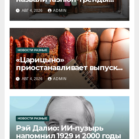
2026 года
АВГ 4, 2026
ADMIN
НОВОСТИ РАЗНЫЕ
«Царицыно»
приостанавливает выпуск
продукции
АВГ 4, 2026
ADMIN
НОВОСТИ РАЗНЫЕ
Рэй Далио: ИИ-пузырь
напомнил 1929 и 2000 годы