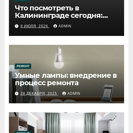
Что посмотреть в
Калининграде сегодня:
путеводитель по самому
9 ИЮЛЯ, 2026
ADMIN
западному городу России
РЕМОНТ
Умные лампы: внедрение в
процесс ремонта
28 ДЕКАБРЯ, 2025
ADMIN