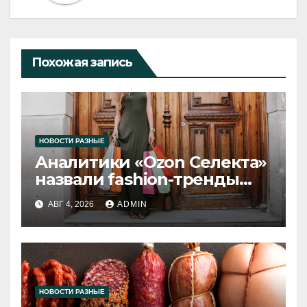
Похожая запись
НОВОСТИ РАЗНЫЕ
Аналитики «Ozon Селекта»
назвали fashion-тренды
2026 года
АВГ 4, 2026
ADMIN
НОВОСТИ РАЗНЫЕ