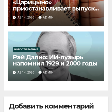
«Царицыно»
приостанавливает выпуск
продукции
АВГ 4, 2026
ADMIN
НОВОСТИ РАЗНЫЕ
Рэй Далио: ИИ-пузырь
напомнил 1929 и 2000 годы
АВГ 4, 2026
ADMIN
Добавить комментарий