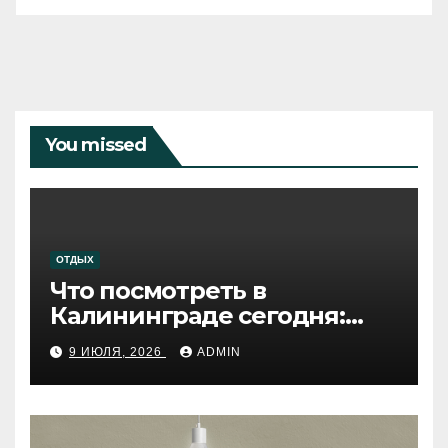
You missed
ОТДЫХ
Что посмотреть в
Калининграде сегодня:
путеводитель по самому
9 ИЮЛЯ, 2026
ADMIN
западному городу России