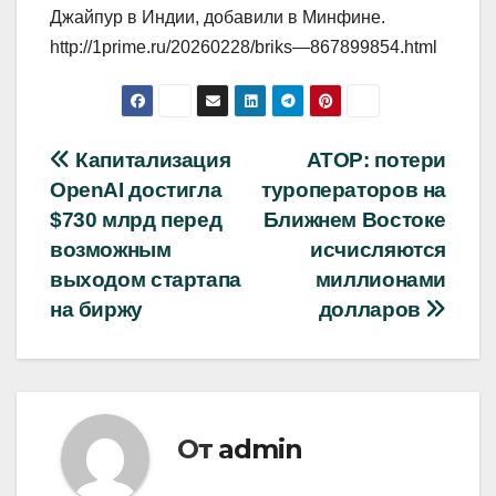
Джайпур в Индии, добавили в Минфине.
http://1prime.ru/20260228/briks—867899854.html
Навигация
Капитализация
АТОР: потери
OpenAI достигла
туроператоров на
по
$730 млрд перед
Ближнем Востоке
записям
возможным
исчисляются
выходом стартапа
миллионами
на биржу
долларов
От
admin