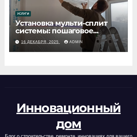
УСЛУГИ
Установка мульти-сплит
системы: пошаговое
руководство
16 ДЕКАБРЯ, 2025
ADMIN
Инновационный
дом
Блог о строительстве, ремонте, инновациях для вашего