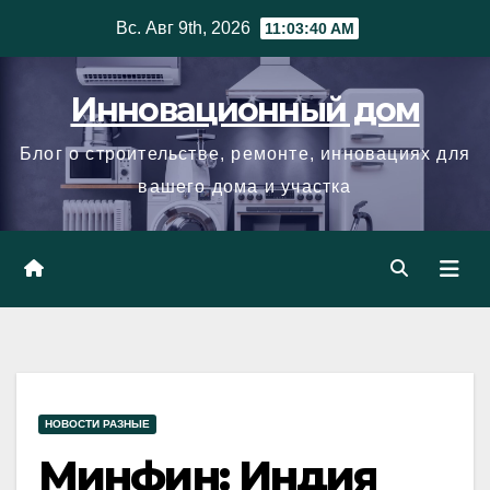
Skip
Вс. Авг 9th, 2026
11:03:41 AM
to
content
Инновационный дом
Блог о строительстве, ремонте, инновациях для
вашего дома и участка
НОВОСТИ РАЗНЫЕ
Минфин: Индия