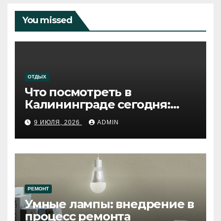
You missed
ОТДЫХ
Что посмотреть в
Калининграде сегодня:
путеводитель по самому
9 ИЮЛЯ, 2026
ADMIN
западному городу России
РЕМОНТ
Умные лампы: внедрение в
процесс ремонта