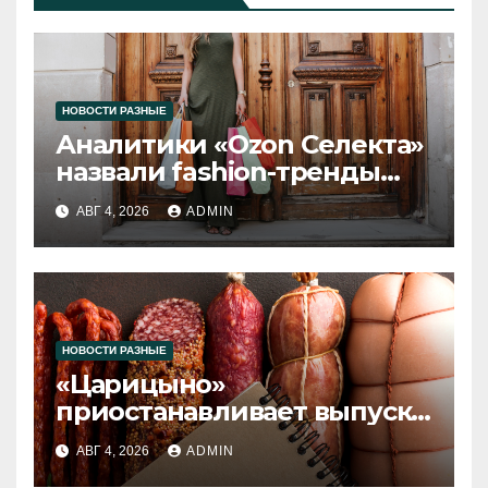
НОВОСТИ РАЗНЫЕ
Аналитики «Ozon Селекта»
назвали fashion-тренды
2026 года
АВГ 4, 2026
ADMIN
НОВОСТИ РАЗНЫЕ
«Царицыно»
приостанавливает выпуск
продукции
АВГ 4, 2026
ADMIN