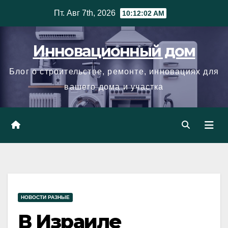
Skip
Пт. Авг 7th, 2026
10:12:03 AM
to
content
Инновационный дом
Блог о строительстве, ремонте, инновациях для
вашего дома и участка
НОВОСТИ РАЗНЫЕ
В Израиле