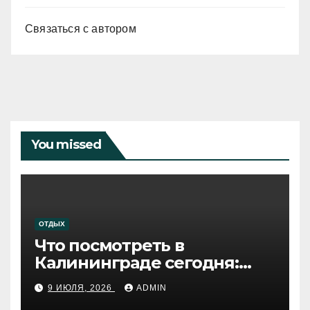
Связаться с автором
You missed
ОТДЫХ
Что посмотреть в
Калининграде сегодня:
путеводитель по самому
9 ИЮЛЯ, 2026
ADMIN
западному городу России