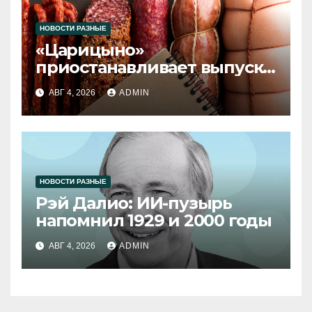
НОВОСТИ РАЗНЫЕ
«Царицыно»
приостанавливает выпуск
продукции
АВГ 4, 2026
ADMIN
НОВОСТИ РАЗНЫЕ
Рэй Далио: ИИ-пузырь
напомнил 1929 и 2000 годы
АВГ 4, 2026
ADMIN