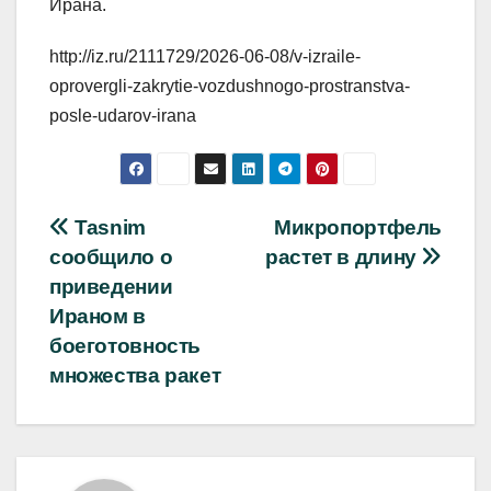
Ирана.
http://iz.ru/2111729/2026-06-08/v-izraile-
oprovergli-zakrytie-vozdushnogo-prostranstva-
posle-udarov-irana
Навигация
Tasnim
Микропортфель
сообщило о
растет в длину
по
приведении
записям
Ираном в
боеготовность
множества ракет