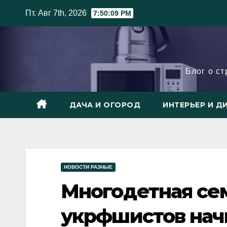
Skip
Пт. Авг 7th, 2026
7:50:09 PM
to
content
Блог о с
ДАЧА И ОГОРОД
ИНТЕРЬЕР И Д
НОВОСТИ РАЗНЫЕ
Многодетная се
укрфшистов нач