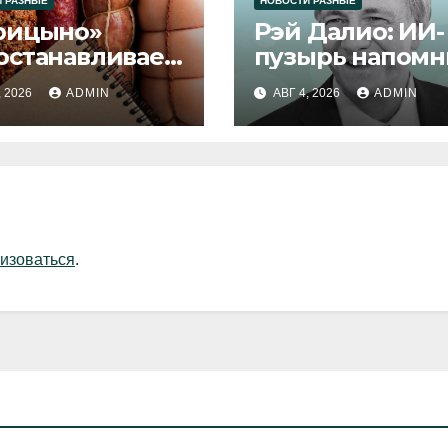
 РАЗНЫЕ
НОВОСТИ РАЗНЫЕ
рицыно»
Рэй Далио: ИИ-
останавливает
пузырь напомн
уск продукции
1929 и 2000 год
, 2026
ADMIN
АВГ 4, 2026
ADMIN
изоваться
.