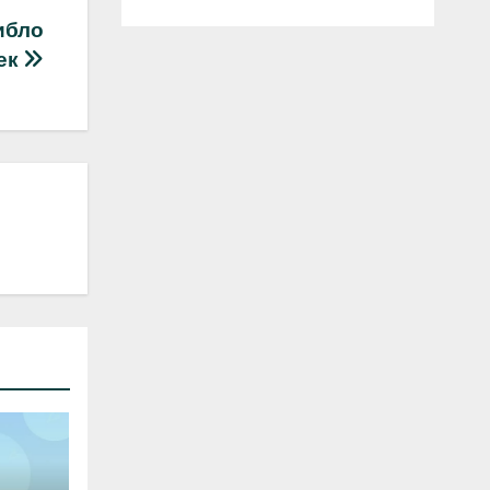
ибло
ек