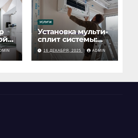
УСЛУГИ
р
Установка мульти-
ой
сплит системы:
пошаговое
DMIN
16 ДЕКАБРЯ, 2025
ADMIN
руководство