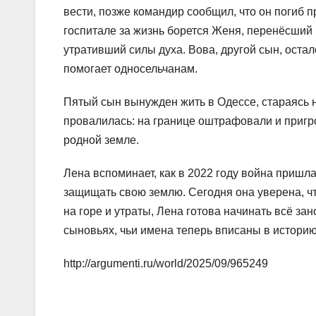
вести, позже командир сообщил, что он погиб п
госпитале за жизнь борется Женя, перенёсший
утративший силы духа. Вова, другой сын, осталс
помогает односельчанам.
Пятый сын вынужден жить в Одессе, стараясь н
провалилась: на границе оштрафовали и пригро
родной земле.
Лена вспоминает, как в 2022 году война пришл
защищать свою землю. Сегодня она уверена, ч
на горе и утраты, Лена готова начинать всё за
сыновьях, чьи имена теперь вписаны в историю
http://argumenti.ru/world/2025/09/965249