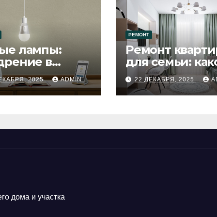
РЕМОНТ
ые лампы:
Ремонт кварти
дрение в
для семьи: как
цесс ремонта
будет удобен
ЕКАБРЯ, 2025
ADMIN
22 ДЕКАБРЯ, 2025
A
го дома и участка