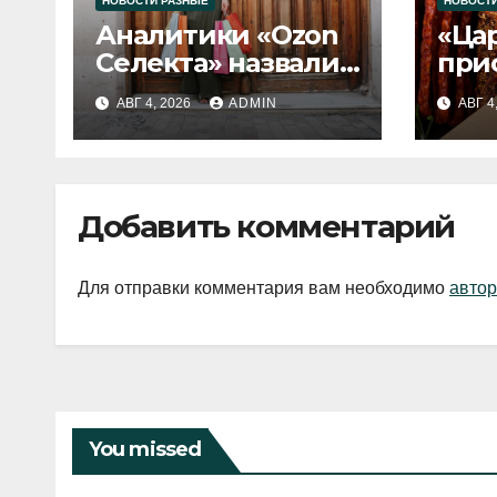
НОВОСТИ РАЗНЫЕ
НОВОСТИ
Аналитики «Ozon
«Ца
Селекта» назвали
при
fashion-тренды
вып
АВГ 4, 2026
ADMIN
АВГ 4
2026 года
Добавить комментарий
Для отправки комментария вам необходимо
автор
You missed