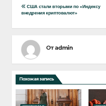
Навигация
США стали вторыми по «Индексу
внедрения криптовалют»
по
записям
От
admin
Похожая запись