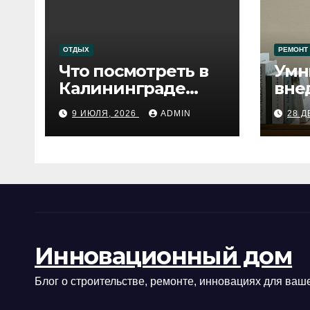
ОТДЫХ
РЕМОНТ
Что посмотреть в
Умн
Калининграде
вне
сегодня:
про
9 ИЮЛЯ, 2026
ADMIN
28 Д
путеводитель по
самому западному
городу России
Инновационный дом
Блог о строительстве, ремонте, инновациях для ваше