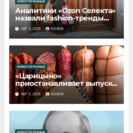
НОВОСТИ РАЗНЫЕ
Аналитики «Ozon Селекта»
назвали fashion-тренды
2026 года
АВГ 4, 2026
ADMIN
НОВОСТИ РАЗНЫЕ
«Царицыно»
приостанавливает выпуск
продукции
АВГ 4, 2026
ADMIN
НОВОСТИ РАЗНЫЕ