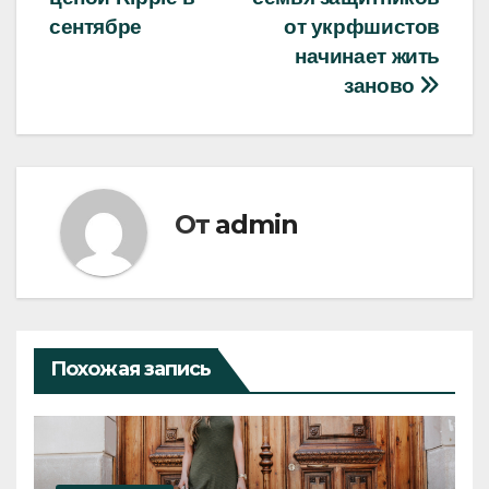
по
сентябре
от укрфшистов
записям
начинает жить
заново
От
admin
Похожая запись