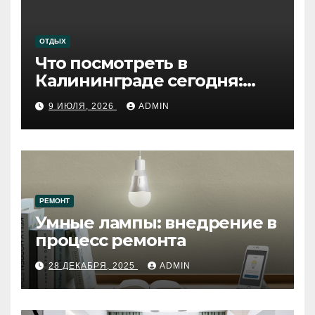
ОТДЫХ
Что посмотреть в
Калининграде сегодня:
путеводитель по самому
9 ИЮЛЯ, 2026
ADMIN
западному городу России
РЕМОНТ
Умные лампы: внедрение в
процесс ремонта
28 ДЕКАБРЯ, 2025
ADMIN