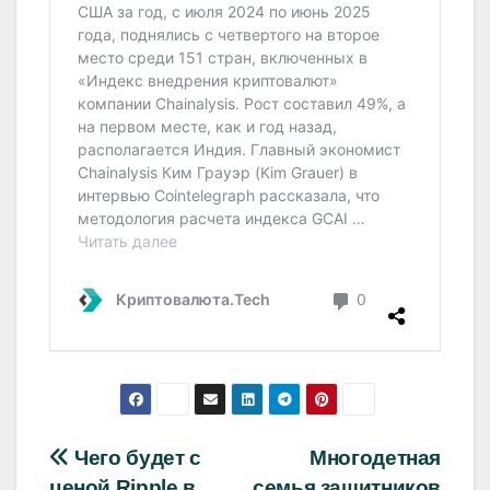
Навигация
Чего будет с
Многодетная
ценой Ripple в
семья защитников