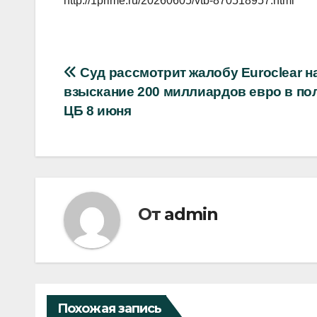
http://1prime.ru/20260605/vtb-870518957.html
Навигация
Суд рассмотрит жалобу Euroclear н
взыскание 200 миллиардов евро в по
по
ЦБ 8 июня
записям
От
admin
Похожая запись