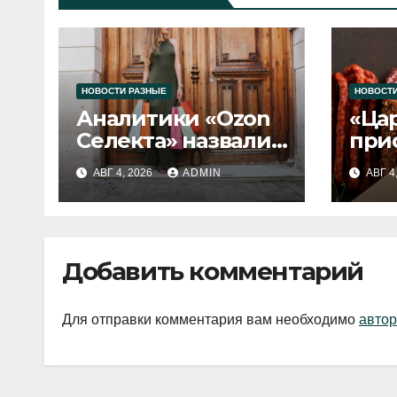
НОВОСТИ РАЗНЫЕ
НОВОСТИ
Аналитики «Ozon
«Ца
Селекта» назвали
при
fashion-тренды
вып
АВГ 4, 2026
ADMIN
АВГ 4
2026 года
Добавить комментарий
Для отправки комментария вам необходимо
автор