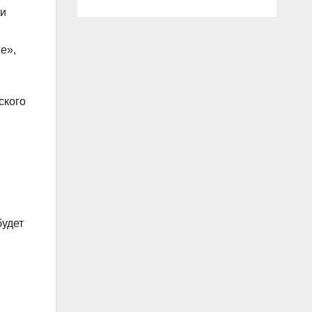
ки
е»,
ского
будет