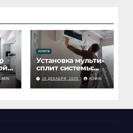
УСЛУГИ
р
Установка мульти-
ой
сплит системы:
пошаговое
DMIN
16 ДЕКАБРЯ, 2025
ADMIN
руководство