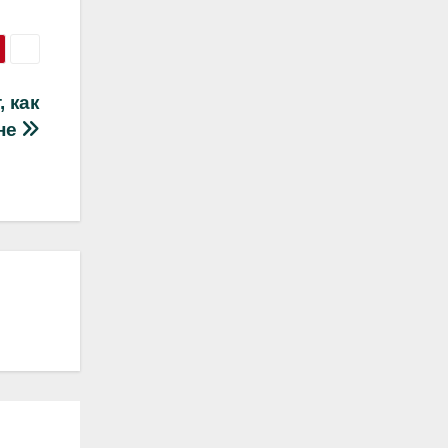
 как
не