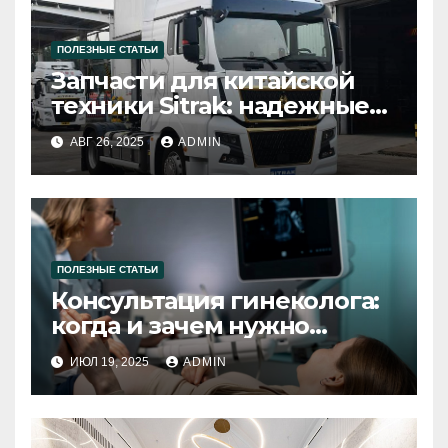
ПОЛЕЗНЫЕ СТАТЬИ
Запчасти для китайской
техники Sitrak: надежные
решения для вашего
АВГ 26, 2025
ADMIN
автомобиля
ПОЛЕЗНЫЕ СТАТЬИ
Консультация гинеколога:
когда и зачем нужно
посещать специалиста
ИЮЛ 19, 2025
ADMIN