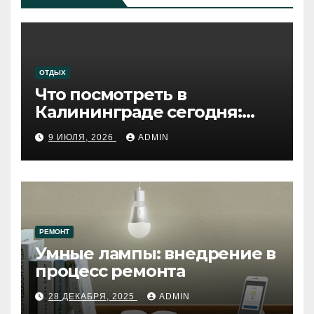
ОТДЫХ
Что посмотреть в
Калининграде сегодня:
путеводитель по самому
9 ИЮЛЯ, 2026
ADMIN
западному городу России
РЕМОНТ
Умные лампы: внедрение в
процесс ремонта
28 ДЕКАБРЯ, 2025
ADMIN