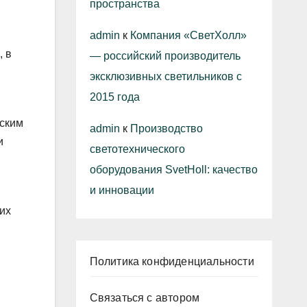
пространства
admin
к
Компания «СветХолл»
, в
— российский производитель
эксклюзивных светильников с
2015 года
гским
admin
к
Производство
и
светотехнического
оборудования SvetHoll: качество
и инновации
ких
и
Политика конфиденциальности
Связаться с автором