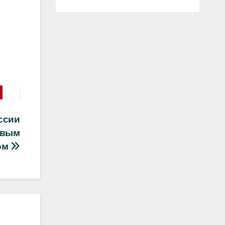
ссии
рвым
ом