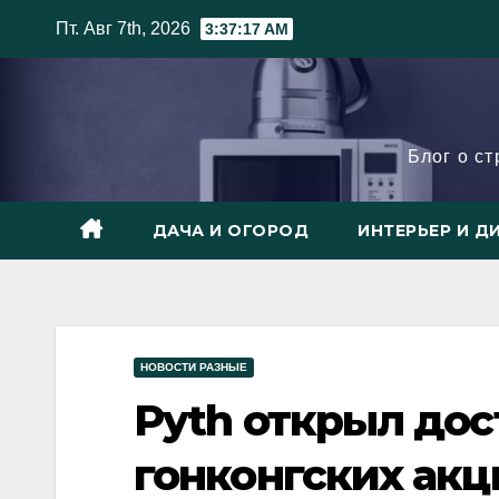
Skip
Пт. Авг 7th, 2026
3:37:18 AM
to
content
Блог о с
ДАЧА И ОГОРОД
ИНТЕРЬЕР И Д
НОВОСТИ РАЗНЫЕ
Pyth открыл дос
гонконгских акц