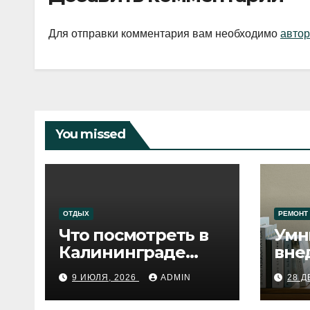
Для отправки комментария вам необходимо
автор
You missed
ОТДЫХ
РЕМОНТ
Что посмотреть в
Умн
Калининграде
вне
сегодня:
про
9 ИЮЛЯ, 2026
ADMIN
28 Д
путеводитель по
самому западному