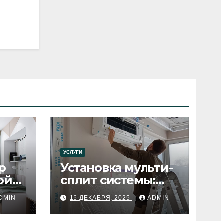
УСЛУГИ
р
Установка мульти-
ой
сплит системы:
пошаговое
DMIN
16 ДЕКАБРЯ, 2025
ADMIN
руководство