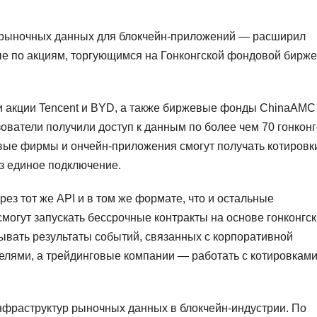
 рыночных данных для блокчейн-приложений — расширил
 по акциям, торгующимся на Гонконгской фондовой бирже
и акции Tencent и BYD, а также биржевые фонды ChinaAMC
ователи получили доступ к данным по более чем 70 гонкон
вые фирмы и ончейн-приложения смогут получать котировк
ез единое подключение.
ез тот же API и в том же формате, что и остальные
смогут запускать бессрочные контракты на основе гонконгс
вать результаты событий, связанных с корпоративной
елями, а трейдинговые компании — работать с котировкам
инфраструктур рыночных данных в блокчейн-индустрии. По