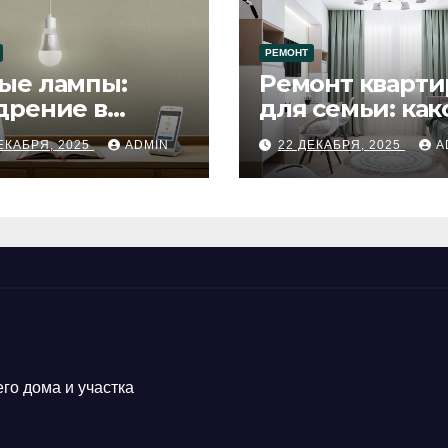
РЕМОНТ
ые лампы:
Ремонт кварти
дрение в
для семьи: как
цесс ремонта
будет удобен
ЕКАБРЯ, 2025
ADMIN
22 ДЕКАБРЯ, 2025
A
го дома и участка