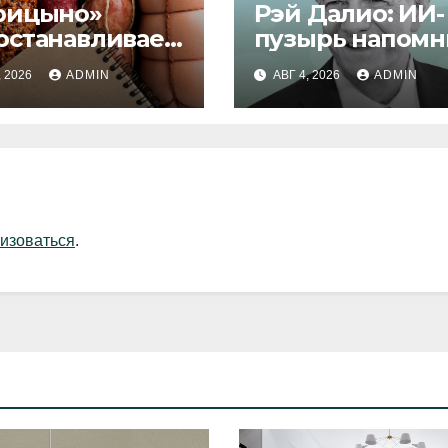
рицыно»
Рэй Далио: ИИ-
останавливает
пузырь напомн
уск продукции
1929 и 2000 год
, 2026
ADMIN
АВГ 4, 2026
ADMIN
изоваться
.