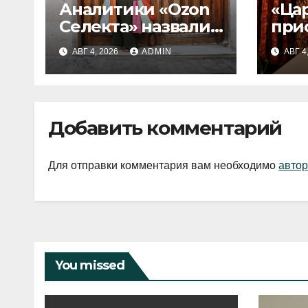
Аналитики «Ozon
«Ца
Селекта» назвали
при
fashion-тренды
вып
АВГ 4, 2026
ADMIN
АВГ 4
2026 года
Добавить комментарий
Для отправки комментария вам необходимо
автор
You missed