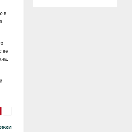
о в
на
го
с ее
ана,
й
ржки