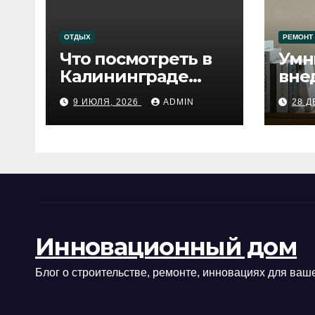
ОТДЫХ
РЕМОНТ
Что посмотреть в
Умн
Калининграде
вне
сегодня:
про
9 ИЮЛЯ, 2026
ADMIN
28 Д
путеводитель по
самому западному
городу России
Инновационный дом
Блог о строительстве, ремонте, инновациях для ваше