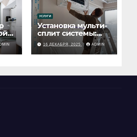
УСЛУГИ
р
Установка мульти-
ой
сплит системы:
пошаговое
DMIN
16 ДЕКАБРЯ, 2025
ADMIN
руководство