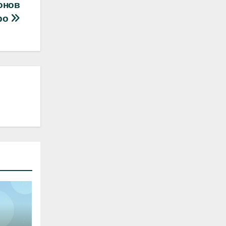
онов
ро