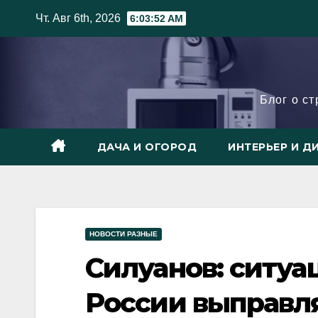
Skip
Чт. Авг 6th, 2026
6:03:53 AM
to
content
Блог о с
ДАЧА И ОГОРОД
ИНТЕРЬЕР И Д
НОВОСТИ РАЗНЫЕ
Силуанов: ситуа
России выправля