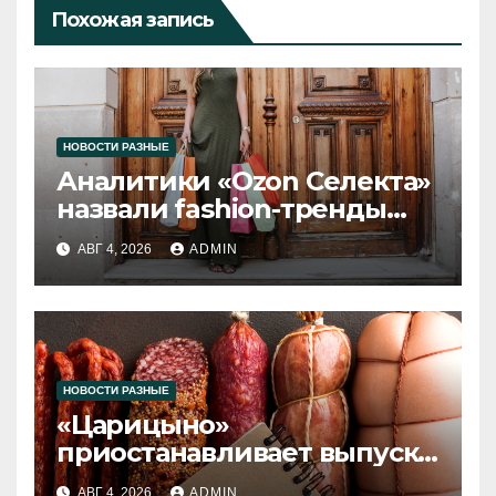
Похожая запись
НОВОСТИ РАЗНЫЕ
Аналитики «Ozon Селекта»
назвали fashion-тренды
2026 года
АВГ 4, 2026
ADMIN
НОВОСТИ РАЗНЫЕ
«Царицыно»
приостанавливает выпуск
продукции
АВГ 4, 2026
ADMIN