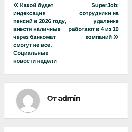
Навигация
Какой будет
SuperJob:
индексация
сотрудники на
по
пенсий в 2026 году,
удаленке
записям
внести наличные
работают в 4 из 10
через банкомат
компаний
смогут не все.
Социальные
новости недели
От
admin