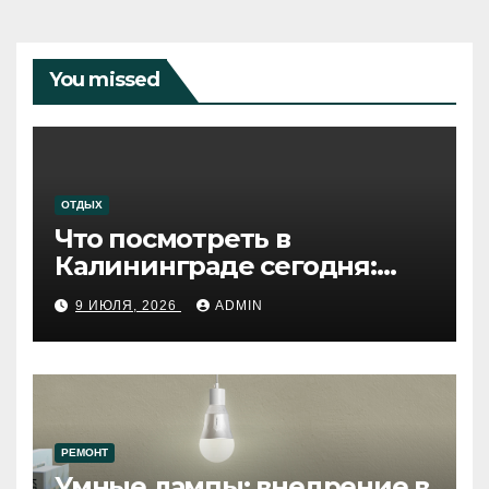
You missed
ОТДЫХ
Что посмотреть в
Калининграде сегодня:
путеводитель по самому
9 ИЮЛЯ, 2026
ADMIN
западному городу России
РЕМОНТ
Умные лампы: внедрение в