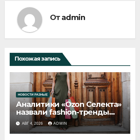
От
admin
Похожая запись
НОВОСТИ РАЗНЫЕ
Аналитики «Ozon Селекта»
назвали fashion-тренды
2026 года
АВГ 4, 2026
ADMIN