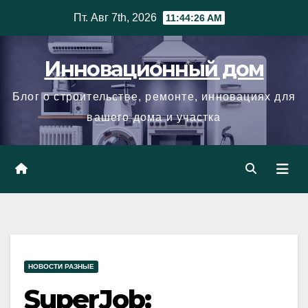
Skip
Пт. Авг 7th, 2026
11:44:27 AM
to
content
Инновационный дом
Блог о строительстве, ремонте, инновациях для
вашего дома и участка
НОВОСТИ РАЗНЫЕ
SuperJob: