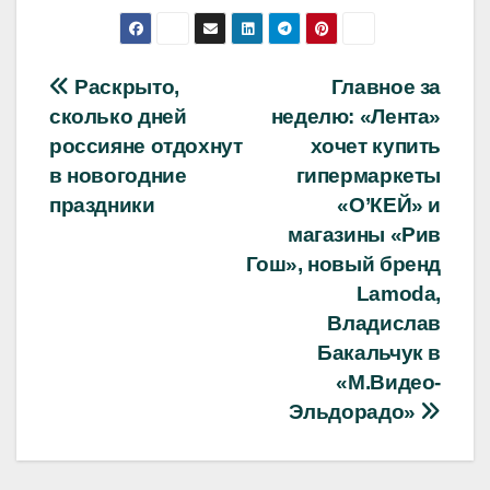
Навигация
Раскрыто,
Главное за
сколько дней
неделю: «Лента»
по
россияне отдохнут
хочет купить
записям
в новогодние
гипермаркеты
праздники
«О’КЕЙ» и
магазины «Рив
Гош», новый бренд
Lamoda,
Владислав
Бакальчук в
«М.Видео-
Эльдорадо»