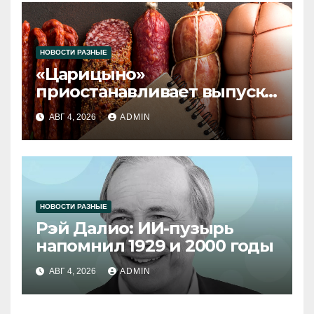
НОВОСТИ РАЗНЫЕ
«Царицыно»
приостанавливает выпуск
продукции
АВГ 4, 2026
ADMIN
НОВОСТИ РАЗНЫЕ
Рэй Далио: ИИ-пузырь
напомнил 1929 и 2000 годы
АВГ 4, 2026
ADMIN