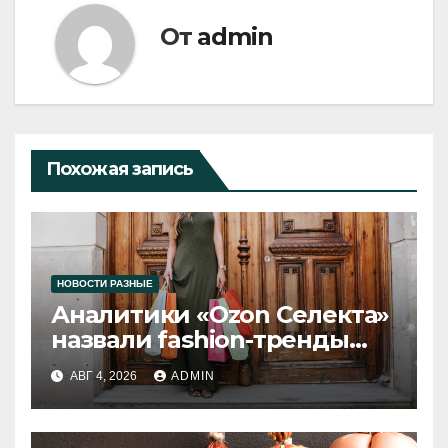
От
admin
Похожая запись
НОВОСТИ РАЗНЫЕ
Аналитики «Ozon Селекта»
назвали fashion-тренды
2026 года
АВГ 4, 2026
ADMIN