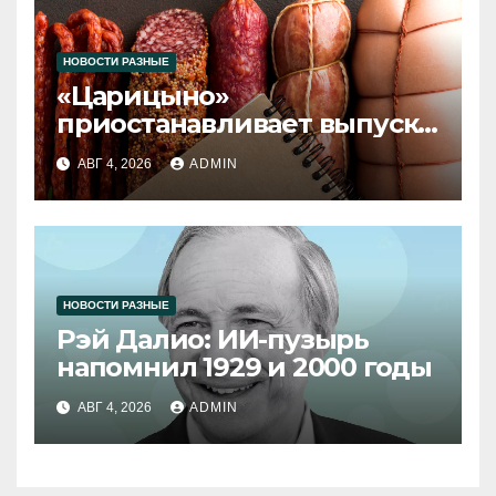
НОВОСТИ РАЗНЫЕ
«Царицыно»
приостанавливает выпуск
продукции
АВГ 4, 2026
ADMIN
НОВОСТИ РАЗНЫЕ
Рэй Далио: ИИ-пузырь
напомнил 1929 и 2000 годы
АВГ 4, 2026
ADMIN