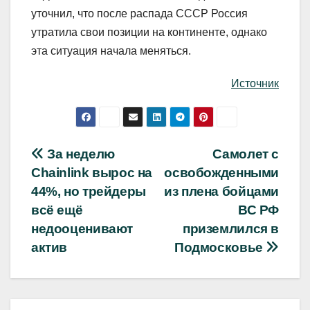
уточнил, что после распада СССР Россия
утратила свои позиции на континенте, однако
эта ситуация начала меняться.
Источник
Навигация
За неделю
Самолет с
Chainlink вырос на
освобожденными
по
44%, но трейдеры
из плена бойцами
записям
всё ещё
ВС РФ
недооценивают
приземлился в
актив
Подмосковье