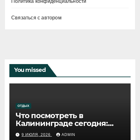
Политика конфиденциальности
Связаться с автором
You missed
ОТДЫХ
Что посмотреть в
Калининграде сегодня:
путеводитель по самому
9 ИЮЛЯ, 2026
ADMIN
западному городу России