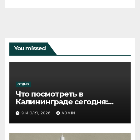
You missed
ОТДЫХ
Что посмотреть в
Калининграде сегодня:
путеводитель по самому
9 ИЮЛЯ, 2026
ADMIN
западному городу России