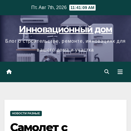
Skip
Пт. Авг 7th, 2026
11:41:10 AM
to
content
Инновационный дом
Блог о строительстве, ремонте, инновациях для
вашего дома и участка
НОВОСТИ РАЗНЫЕ
Самолет с