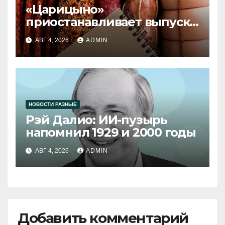
«Царицыно»
приостанавливает выпуск
продукции
АВГ 4, 2026
ADMIN
НОВОСТИ РАЗНЫЕ
Рэй Далио: ИИ-пузырь
напомнил 1929 и 2000 годы
АВГ 4, 2026
ADMIN
Добавить комментарий