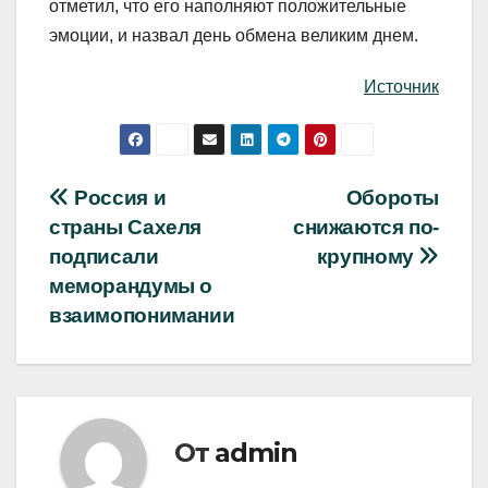
отметил, что его наполняют положительные
эмоции, и назвал день обмена великим днем.
Источник
Навигация
Россия и
Обороты
страны Сахеля
снижаются по-
по
подписали
крупному
записям
меморандумы о
взаимопонимании
От
admin