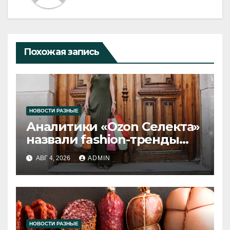
Похожая запись
НОВОСТИ РАЗНЫЕ
Аналитики «Ozon Селекта»
назвали fashion-тренды
2026 года
АВГ 4, 2026
ADMIN
НОВОСТИ РАЗНЫЕ