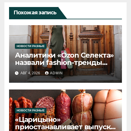
Похожая запись
НОВОСТИ РАЗНЫЕ
Аналитики «Ozon Селекта»
назвали fashion-тренды
2026 года
АВГ 4, 2026
ADMIN
НОВОСТИ РАЗНЫЕ
«Царицыно»
приостанавливает выпуск