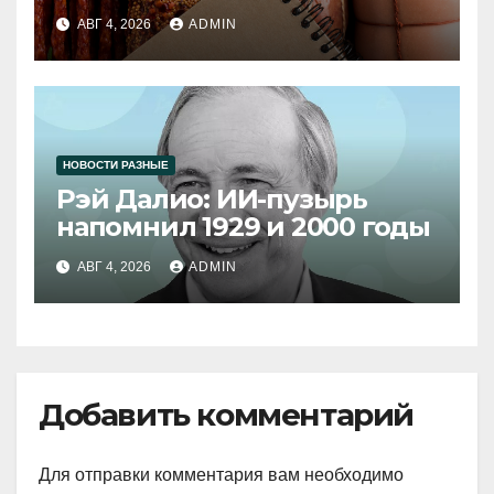
продукции
АВГ 4, 2026
ADMIN
НОВОСТИ РАЗНЫЕ
Рэй Далио: ИИ-пузырь
напомнил 1929 и 2000 годы
АВГ 4, 2026
ADMIN
Добавить комментарий
Для отправки комментария вам необходимо