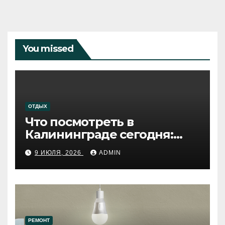
You missed
ОТДЫХ
Что посмотреть в
Калининграде сегодня:
путеводитель по самому
9 ИЮЛЯ, 2026
ADMIN
западному городу России
РЕМОНТ