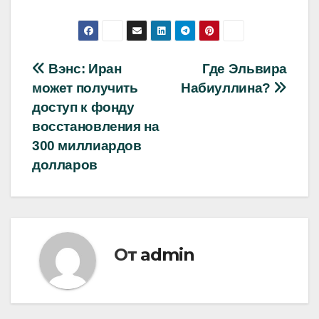
Навигация
Вэнс: Иран
Где Эльвира
может получить
Набиуллина?
по
доступ к фонду
записям
восстановления на
300 миллиардов
долларов
От
admin