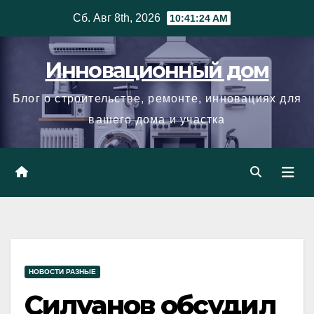
Skip
Сб. Авг 8th, 2026
10:41:25 AM
to
content
Инновационный дом
Блог о строительстве, ремонте, инновациях для
вашего дома и участка
НОВОСТИ РАЗНЫЕ
Силуанов обсудил